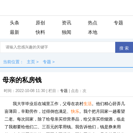
头条
原创
资讯
热点
专题
最新
快料
独闻
本地
当前位置：
主页
>
专题
>
母亲的私房钱
时间：2022-10-08 11:30 | 栏目：
专题
| 点击：
次
我大学毕业后在城里工作，父母在农村
生活
。他们精心莳弄几
亩薄田，辛勤劳作，过得倒也满足、
快乐
。我个把月回家一趟看望
二老。每次回家，除了给母亲买些营养品，给父亲买些烟酒，临走
了我都要给他们二、三百元的零用钱。我告诉他们，钱是挣来用