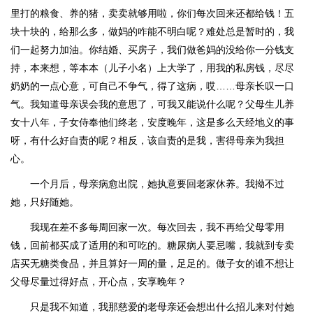
里打的粮食、养的猪，卖卖就够用啦，你们每次回来还都给钱！五
块十块的，给那么多，做妈的咋能不明白呢？难处总是暂时的，我
们一起努力加油。你结婚、买房子，我们做爸妈的没给你一分钱支
持，本来想，等本本（儿子小名）上大学了，用我的私房钱，尽尽
奶奶的一点心意，可自己不争气，得了这病，哎……母亲长叹一口
气。我知道母亲误会我的意思了，可我又能说什么呢？父母生儿养
女十八年，子女侍奉他们终老，安度晚年，这是多么天经地义的事
呀，有什么好自责的呢？相反，该自责的是我，害得母亲为我担
心。
一个月后，母亲病愈出院，她执意要回老家休养。我拗不过
她，只好随她。
我现在差不多每周回家一次。每次回去，我不再给父母零用
钱，回前都买成了适用的和可吃的。糖尿病人要忌嘴，我就到专卖
店买无糖类食品，并且算好一周的量，足足的。做子女的谁不想让
父母尽量过得好点，开心点，安享晚年？
只是我不知道，我那慈爱的老母亲还会想出什么招儿来对付她