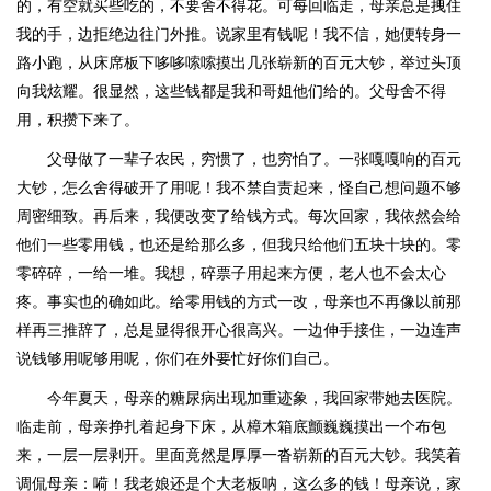
的，有空就买些吃的，不要舍不得花。可每回临走，母亲总是拽住
我的手，边拒绝边往门外推。说家里有钱呢！我不信，她便转身一
路小跑，从床席板下哆哆嗦嗦摸出几张崭新的百元大钞，举过头顶
向我炫耀。很显然，这些钱都是我和哥姐他们给的。父母舍不得
用，积攒下来了。
父母做了一辈子农民，穷惯了，也穷怕了。一张嘎嘎响的百元
大钞，怎么舍得破开了用呢！我不禁自责起来，怪自己想问题不够
周密细致。再后来，我便改变了给钱方式。每次回家，我依然会给
他们一些零用钱，也还是给那么多，但我只给他们五块十块的。零
零碎碎，一给一堆。我想，碎票子用起来方便，老人也不会太心
疼。事实也的确如此。给零用钱的方式一改，母亲也不再像以前那
样再三推辞了，总是显得很开心很高兴。一边伸手接住，一边连声
说钱够用呢够用呢，你们在外要忙好你们自己。
今年夏天，母亲的糖尿病出现加重迹象，我回家带她去医院。
临走前，母亲挣扎着起身下床，从樟木箱底颤巍巍摸出一个布包
来，一层一层剥开。里面竟然是厚厚一沓崭新的百元大钞。我笑着
调侃母亲：嗬！我老娘还是个大老板呐，这么多的钱！母亲说，家