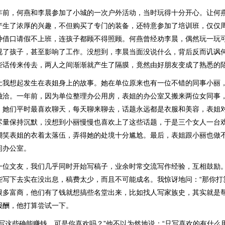
年前，何燕和李晨参加了小城的一次户外活动，当时玩得十分开心。让何
产生了浓厚的兴趣，不但购买了专门的装备，还特意参加了培训班，仅仅
种借口请假不上班，连孩子都顾不得照顾。何燕曾经劝李晨，偶然玩一玩
视了孩子，甚至影响了工作。没想到，李晨当面没说什么，背后反而讥讽
些话传来传去，两人之间渐渐就产生了隔膜，竟然由好朋友变成了熟悉的
让我想起发生在表姐身上的故事。她在单位原来也有一位不错的同事小丽
融洽。一年前，因为单位整理办公用房，表姐的办公室又搬来两位女同事
，她们平时最喜欢聊天，每天聊来聊去，话题永远都是衣服和美容，表姐
尽量保持沉默，没想到小丽慢慢也喜欢上了这些话题，于是三个女人一台
嘲笑表姐的衣着太落伍，弄得她的处境十分尴尬。最后，表姐跟小丽也做
间办公室。
一位文友，我们几乎同时开始写稿子，业余时常交流写作经验，互相鼓励
些写下去实在没出息，稿费太少，而且不可能成名。我惊讶地问：“那你打
很多富商，他们有了钱就想搞些名堂出来，比如找人写家族史，其实就是
报酬，他打算尝试一下。
“写这些确能赚钱，可是你喜欢吗？”他不以为然地说：“只写喜欢的有什么