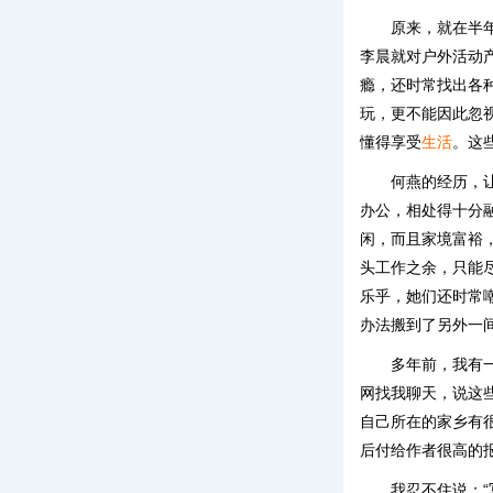
原来，就在半
李晨就对户外活动
瘾，还时常找出各
玩，更不能因此忽
懂得享受
生活
。这
何燕的经历，
办公，相处得十分
闲，而且家境富裕
头工作之余，只能
乐乎，她们还时常
办法搬到了另外一
多年前，我有
网找我聊天，说这
自己所在的家乡有
后付给作者很高的
我忍不住说：