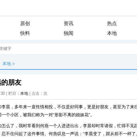
原创
资讯
热点
快料
独闻
本地
本地
>
远的朋友
:30 | 栏目：
本地
| 点击：
次
和李晨，多年来一直性情相投，不仅是好同事，更是好朋友，甚至为了来
一个小区，被我们称为一对“形影不离的姐妹花”。
知怎么了，我时常看到何燕一个人进进出出，李晨却时常请假，忙得不见
，忍不住问起了这件事情。何燕叹息一声说：“李晨变了，跟从前不一样了