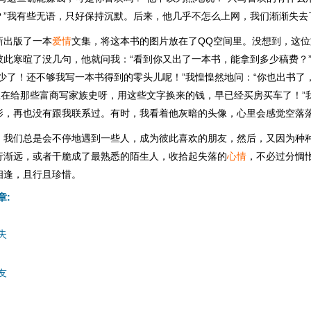
？”我有些无语，只好保持沉默。后来，他几乎不怎么上网，我们渐渐失去
新出版了一本
爱情
文集，将这本书的图片放在了QQ空间里。没想到，这
彼此寒暄了没几句，他就问我：“看到你又出了一本书，能拿到多少稿费？
少了！还不够我写一本书得到的零头儿呢！”我惶惶然地问：“你也出书了
一直在给那些富商写家族史呀，用这些文字换来的钱，早已经买房买车了！”
影，再也没有跟我联系过。有时，我看着他灰暗的头像，心里会感觉空落
，我们总是会不停地遇到一些人，成为彼此喜欢的朋友，然后，又因为种
行渐远，或者干脆成了最熟悉的陌生人，收拾起失落的
心情
，不必过分惆
相逢，且行且珍惜。
章:
失
友