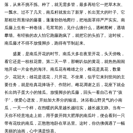
落，从来不挑不拣。种了，就无需多管，最多再给它一把草木灰、
一瓢水。过不了几天，南瓜籽就发出了新芽，长出宽大的叶子。它
那粗壮而葱绿的藤蔓，蓬蓬勃勃地爬行，把地面罩得严严实实。南
瓜藤上生有一种卷须，毛茸茸的，见什么缠什么，遇树爬树，遇墙
攀墙。有经验的农人怕它跑藤跑疯了，就把它的头掐了。这时候，
南瓜藤才不得不放慢脚步，跑得有节制起来。
盛夏，是南瓜开花的时节。南瓜大多在夜里开花，头天傍晚，
看它还是一枝枝花蕾。第二天一早，那喇叭似的黄花，就热热闹闹
地开成一片金色的海洋。南瓜花有雌雄之分，雌花是真花，数量
少、花冠大；雄花是谎花，只开花、不坐果，似乎它来到世间的主
要任务，就是给真花捧场子、作陪衬。雌花凋谢之后，花座下就会
长出鸽子蛋大小的雏瓜。放慢脚步的瓜藤，回头一看自己有了“孩
子”，便爱心迸发，开始加大养分的输送。沐浴着山野灵气的小南
瓜，一天一个样，在煦暖的风里越长越结实，越长越文静。当有一
天你不经意地走上前，用手拨开阔大肥厚的南瓜叶，便会看到一只
带有花纹的南瓜，正憨憨地卧在草丛里。这时，你仿佛偶遇了一幅
美丽的油画，心中满是惊喜。