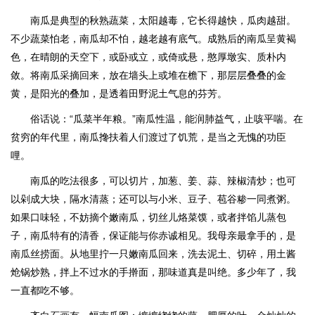
南瓜是典型的秋熟蔬菜，太阳越毒，它长得越快，瓜肉越甜。
不少蔬菜怕老，南瓜却不怕，越老越有底气。成熟后的南瓜呈黄褐
色，在晴朗的天空下，或卧或立，或倚或悬，憨厚墩实、质朴内
敛。将南瓜采摘回来，放在墙头上或堆在檐下，那层层叠叠的金
黄，是阳光的叠加，是透着田野泥土气息的芬芳。
俗话说：“瓜菜半年粮。”南瓜性温，能润肺益气，止咳平喘。在
贫穷的年代里，南瓜搀扶着人们渡过了饥荒，是当之无愧的功臣
哩。
南瓜的吃法很多，可以切片，加葱、姜、蒜、辣椒清炒；也可
以剁成大块，隔水清蒸；还可以与小米、豆子、苞谷糁一同煮粥。
如果口味轻，不妨摘个嫩南瓜，切丝儿烙菜馍，或者拌馅儿蒸包
子，南瓜特有的清香，保证能与你赤诚相见。我母亲最拿手的，是
南瓜丝捞面。从地里拧一只嫩南瓜回来，洗去泥土、切碎，用土酱
炝锅炒熟，拌上不过水的手擀面，那味道真是叫绝。多少年了，我
一直都吃不够。