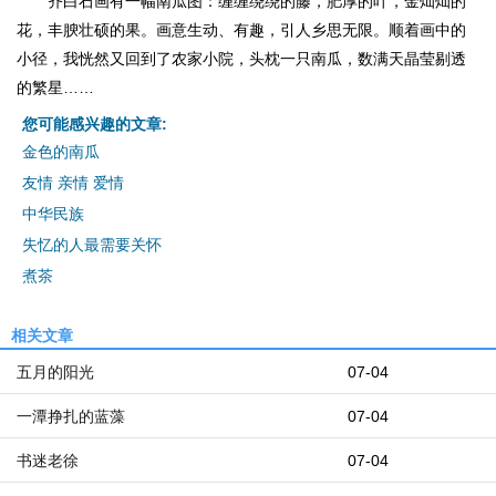
齐白石画有一幅南瓜图：缠缠绕绕的藤，肥厚的叶，金灿灿的
花，丰腴壮硕的果。画意生动、有趣，引人乡思无限。顺着画中的
小径，我恍然又回到了农家小院，头枕一只南瓜，数满天晶莹剔透
的繁星……
您可能感兴趣的文章:
金色的南瓜
友情 亲情 爱情
中华民族
失忆的人最需要关怀
煮茶
相关文章
五月的阳光
07-04
一潭挣扎的蓝藻
07-04
书迷老徐
07-04