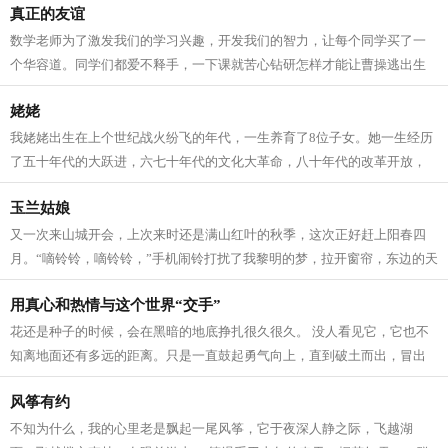
真正的友谊
数学老师为了激发我们的学习兴趣，开发我们的智力，让每个同学买了一
个华容道。同学们都爱不释手，一下课就苦心钻研怎样才能让曹操逃出生
天。 一天课间操时间，我正绞尽脑汁，...
姥姥
我姥姥出生在上个世纪战火纷飞的年代，一生养育了8位子女。她一生经历
了五十年代的大跃进，六七十年代的文化大革命，八十年代的改革开放，
很难想象她老人家吃了多少苦才能将子...
玉兰姑娘
又一次来山城开会，上次来时还是满山红叶的秋季，这次正好赶上阳春四
月。“嘀铃铃，嘀铃铃，”手机闹铃打扰了我黎明的梦，拉开窗帘，东边的天
际刚亮起来，能隐隐约约看到远处...
用真心和热情与这个世界“交手”
花还是种子的时候，会在黑暗的地底挣扎很久很久。 没人看见它，它也不
知离地面还有多远的距离。只是一直鼓起勇气向上，直到破土而出，冒出
小小的嫩芽。 毛毛虫在蜕变成蝴蝶之...
风筝有约
不知为什么，我的心里老是飘起一尾风筝，它于夜深人静之际，飞越湖