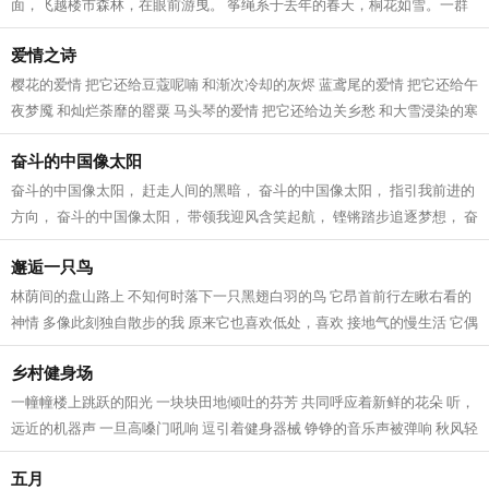
面，飞越楼市森林，在眼前游曳。 筝绳系于去年的春天，桐花如雪。一群
文友相聚在湖畔的渔港，赏湖景，看桐花...
爱情之诗
樱花的爱情 把它还给豆蔻呢喃 和渐次冷却的灰烬 蓝鸢尾的爱情 把它还给午
夜梦魇 和灿烂荼靡的罂粟 马头琴的爱情 把它还给边关乡愁 和大雪浸染的寒
衾 火烧云的爱情 把它还给转瞬即...
奋斗的中国像太阳
奋斗的中国像太阳， 赶走人间的黑暗， 奋斗的中国像太阳， 指引我前进的
方向， 奋斗的中国像太阳， 带领我迎风含笑起航， 铿锵踏步追逐梦想， 奋
斗的中国像太阳， 日新月异科技...
邂逅一只鸟
林荫间的盘山路上 不知何时落下一只黑翅白羽的鸟 它昂首前行左瞅右看的
神情 多像此刻独自散步的我 原来它也喜欢低处，喜欢 接地气的慢生活 它偶
尔回头看我 偶尔自言自语啾啾两声...
乡村健身场
一幢幢楼上跳跃的阳光 一块块田地倾吐的芬芳 共同呼应着新鲜的花朵 听，
远近的机器声 一旦高嗓门吼响 逗引着健身器械 铮铮的音乐声被弹响 秋风轻
快，也加入合唱 吹去了田间曾没...
五月