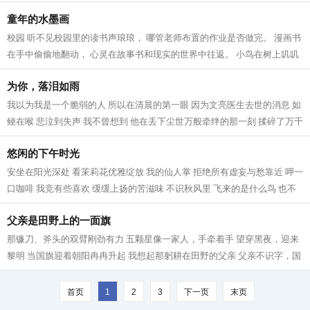
不好 老师也不急 妈妈也不恼...
童年的水墨画
校园 听不见校园里的读书声琅琅， 哪管老师布置的作业是否做完。 漫画书
在手中偷偷地翻动， 心灵在故事书和现实的世界中往返。 小鸟在树上叽叽
喳喳地叫， 也想去操场上奔跑和海...
为你，落泪如雨
我以为我是一个脆弱的人 所以在清晨的第一眼 因为文亮医生去世的消息 如
鲠在喉 悲泣到失声 我不曾想到 他在丢下尘世万般牵绊的那一刻 揉碎了万千
人的心 没有一条善良的血脉不疼...
悠闲的下午时光
安坐在阳光深处 看茉莉花优雅绽放 我的仙人掌 拒绝所有虚妄与愁靠近 呷一
口咖啡 我竞有些喜欢 缓缓上扬的苦滋味 不识秋风里 飞来的是什么鸟 也不
知为何 停驻在我的窗沿 对着我不...
父亲是田野上的一面旗
那镰刀、斧头的双臂刚劲有力 五颗星像一家人，手牵着手 望穿黑夜，迎来
黎明 当国旗迎着朝阳冉冉升起 我想起那躬耕在田野的父亲 父亲不识字，国
歌也唱不好 这并不妨碍他“起来”...
首页
1
2
3
下一页
末页