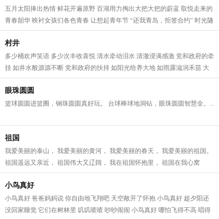
五月太阳捧出热情 鲜花开遍原野 百湖用力掏出大把大把的蔚蓝 取悦走来的
青春韶华 映衬女孩们各色青春 让想起青年节 “还我青岛，拒签合约” 时光隧
道回响着 一场爱国主义学潮 发...
村井
多少桶欢声笑语 多少次丰收喜悦 清水牵动泪水 清澈浸满感激 党和政府的牵
挂 如井水般源源不断 党和政府的扶持 如阳光给养大地 如雨露滋润禾苗 大
爷笑了 大娘笑了 乡亲们笑了 乡村...
眼珠圆圆
篮球圆圆进篮圈，钢珠圆圆真好玩。 台球棒球地洞钻，眼珠圆圆智慧全。...
祖国
我爱美丽的泰山， 我爱美丽的黄河， 我爱美丽的春天， 我爱美丽的祖国。
祖国遥远又亲近， 祖国伟大又辽阔， 我在祖国怀抱里， 祖国在我心窝
窝。...
小鸟真好
小鸟真好 爸爸妈妈说 你自由地飞翔吧 天空敞开了怀抱 小鸟真好 趁夕阳还
没回家睡觉 它们在树林里 叽叽喳喳 吵吵闹闹 小鸟真好 哪怕飞得不高 唱得