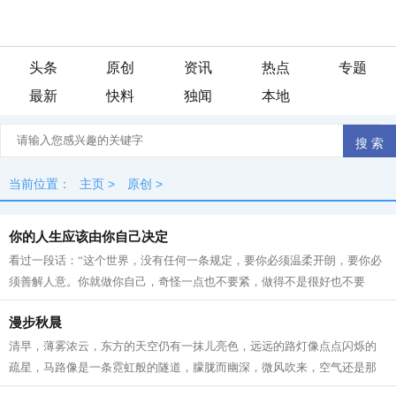
头条
原创
资讯
热点
专题
最新
快料
独闻
本地
当前位置：
主页
>
原创
>
你的人生应该由你自己决定
看过一段话：“这个世界，没有任何一条规定，要你必须温柔开朗，要你必
须善解人意。你就做你自己，奇怪一点也不要紧，做得不是很好也不要
紧。因为做自己这件事，不会有人比你...
漫步秋晨
清早，薄雾浓云，东方的天空仍有一抹儿亮色，远远的路灯像点点闪烁的
疏星，马路像是一条霓虹般的隧道，朦胧而幽深，微风吹来，空气还是那
般清凉甜爽。此时已经有紧张晨扫的人...