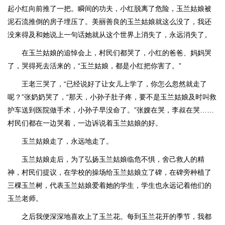
起小红向前推了一把。瞬间的功夫，小红脱离了危险，玉兰姑娘被
泥石流推倒的房子埋压了。美丽善良的玉兰姑娘就这么没了，我还
没来得及和她说上一句话她就从这个世界上消失了，永远消失了。
在玉兰姑娘的追悼会上，村民们都哭了，小红的爸爸、妈妈哭
了，哭得死去活来的，“玉兰姑娘，都是小红把你害了。”
王老三哭了，“已经说好了让女儿上学了，你怎么忽然就走了
呢？”张奶奶哭了，“那天，小孙子肚子疼，要不是玉兰姑娘及时叫救
护车送到医院做手术，小孙子早没命了。”张嫂在哭，李叔在哭……
村民们都在一边哭着，一边诉说着玉兰姑娘的好。
玉兰姑娘走了，永远地走了。
玉兰姑娘走后，为了弘扬玉兰姑娘临危不惧，舍己救人的精
神，村民们提议，在学校的操场给玉兰姑娘立了碑，在碑旁种植了
三棵玉兰树，代表玉兰姑娘爱着她的学生，学生也永远记着他们的
玉兰老师。
之后我便深深地喜欢上了玉兰花。每到玉兰花开的季节，我都