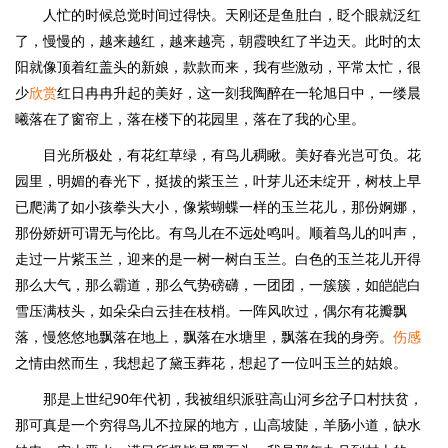
人忙的时候总觉时间过得快。天刚还是鱼肚白，眨个眼就泛红
了，慢慢的，越来越红，越来越亮，朝霞映红了半边天。此时的太
阳就像顶着红盖头的新娘，款款而来，我有些激动，平常太忙，很
少
欣赏
红日冉冉升起的美好，这一刻我陶醉在一轮旭日中，一缕晨
曦落在了窗帘上，落在楼下的花园里，落在了我的心里。
目光所极处，有花红草绿，有鸟儿稠瞅。美好春光岂可负。花
园里，明媚的春光下，挺拔的紫玉兰，叶芽儿还未绽开，树枝上早
已爬满了如小孩拳头大小，像紫蝴蝶一样的玉兰花儿，那份婀娜，
那份娇妍可谓无与伦比。有鸟儿在不远处鸣叫。顺着鸟儿的叫声，
走过一片紫玉兰，迎来的是一树一树白玉兰。白色的玉兰花儿开得
那么大气，那么霸道，那么气势磅礴，一团团，一簇簇，如皑皑白
雪压满枝头，如朵朵白云挂在枝梢。一阵风吹过，偶尔有花瓣飘
落，慢悠悠地飘落在地上，飘落在水塘里，飘落在我的身旁。
伤感
之情由然而生，我想起了黛玉葬花，想起了一位叫玉兰的姑娘。
那是上世纪90年代初，我被组织派驻高山河乡岔子口村扶贫，
那可真是一个穷得鸟儿不拉屎的地方，山高坡陡，羊肠小道，缺水