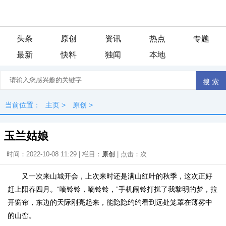
头条
原创
资讯
热点
专题
最新
快料
独闻
本地
当前位置：
主页
>
原创
>
玉兰姑娘
时间：2022-10-08 11:29 | 栏目：
原创
| 点击：
次
又一次来山城开会，上次来时还是满山红叶的秋季，这次正好
赶上阳春四月。“嘀铃铃，嘀铃铃，”手机闹铃打扰了我黎明的梦，拉
开窗帘，东边的天际刚亮起来，能隐隐约约看到远处笼罩在薄雾中
的山峦。