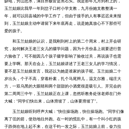
缺电，穷山恶水，满目所极皆是黑石头。我是那年九月到村上的，
玉兰姑娘比我早一年到岔子口村小学支教，九月份她支教整满一
年，就可以回县城的中学工作了，但由于接手的人有事迟迟未来报
到，玉兰姑娘主动申请留下来年底再走，说是她真放心不下那些可
爱的孩子。
和玉兰姑娘的认识，是我刚到村上的第二个周末，村上开会研
究，如何解决王老三女儿的辍学问题，因为十月份县上就要进行普
六验收了，可不能因几个孩子辍学影响了验收过关，再说孩子也需
要上学啊。那天在会上，玉兰姑娘讲述了王老三女儿的学习情况，
要不是玉兰姑娘发言，我还以为她是谁家的孩子呢。玉兰姑娘二十
岁出头，个子不高，穿着朴素，扎个马尾辫儿，温文尔雅，端庄大
方，一双乌黑的大眼睛和两个甜甜的小酒窝很是吸引人。开完会的
第二周周三中午，玉兰姑娘正在上课，忽然听教务处张老师在门外
大喊：“同学们快出来，山体滑坡了，山体要滑坡了”。
玉兰姑娘听到呼声大喊：“快往操场跑，快往操场跑。”同学们像
离了弦的箭，使劲地往外跑。在一时的慌乱中，有一个叫小红的孩
子跌倒在地上起不来，在这千钧一发之际，玉兰姑娘上前，奋力拉