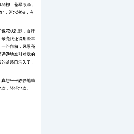
风弱柳，苍翠欲滴，
春”，河水泱泱，有
却也花枝乱颤，香汗
；最亮眼还得那些年
，一路向前，风景亮
面远远地牵引着我的
弯的岔路口消失了，
，真想平平静静地躺
地吹，轻轻地吹。