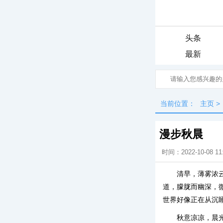
头条
最新
当前位置：
主页
>
漫步秋晨
时间：2022-10-08 11
清早，薄雾浓
道，朦胧而幽深，
世界好像正在从沉
秋意凉凉，晨