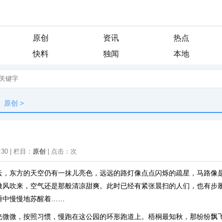
原创
资讯
热点
快料
独闻
本地
原创
>
:30 | 栏目：
原创
| 点击：
次
云，东方的天空仍有一抹儿亮色，远远的路灯像点点闪烁的疏星，马路像
微风吹来，空气还是那般清凉甜爽。此时已经有紧张晨扫的人们，也有步
睡中慢慢地苏醒着……
光微微，按照习惯，慢跑在这公园的环形跑道上。梧桐最知秋，那纷纷飘