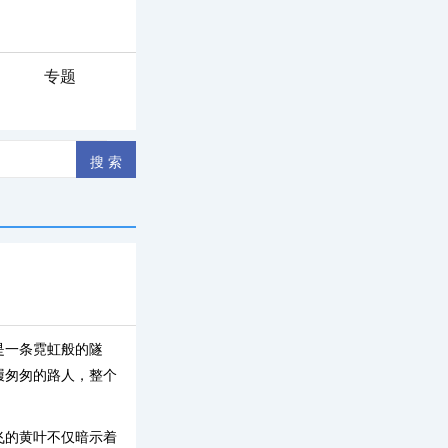
专题
是一条霓虹般的隧
履匆匆的路人，整个
飞的黄叶不仅暗示着