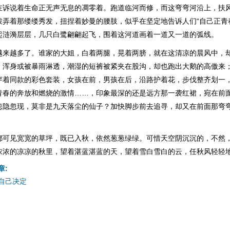
在诉说着生命正无声无息的凋零着。跑道临河而修，而这弯弯河沿上，扶
拨弄着那缕缕秀发，扭捏着妙曼的腰肢，似乎在坚定地告诉人们“自己正青
起涟漪层层，几只白鹭翩翩起飞，围着这河道画着一道又一道的弧线。
越来越多了。谁家的大姐，白着两腿，晃着两膀，就在这清凉的晨风中，
，浑身或被暴雨淋透，潮湿的短裤被紧夹在股沟，却也跑出大鹅的高傲来
穿着同款的彩色套装，女孩在前，男孩在后，沿路护着花，步伐整齐划一
青春的奔放和燃烧的激情……，印象最深的还是远方那一袭红裙，宛在前
忽隐忽现，莫非是九天落尘的仙子？加快脚步前去追寻，却又在前面那弯
。
都可见宽宽的草坪，既已入秋，依然葱葱绿绿。可惜天空阴沉沉的，不然
浓浓的凉凉的秋里，望着湛蓝湛蓝的天，望着雪白雪白的云，任秋风轻轻
章:
自己决定