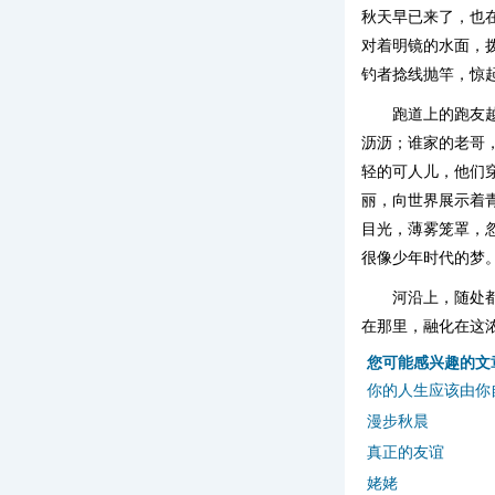
秋天早已来了，也
对着明镜的水面，
钓者捻线抛竿，惊
跑道上的跑友
沥沥；谁家的老哥
轻的可人儿，他们
丽，向世界展示着
目光，薄雾笼罩，
很像少年时代的梦
河沿上，随处
在那里，融化在这
您可能感兴趣的文
你的人生应该由你
漫步秋晨
真正的友谊
姥姥