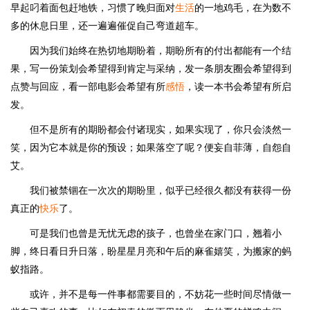
早起叼着面包赶地铁，习惯了晚归面对
生活
的一地鸡毛，在为数不
多的休息日里，还一遍遍催促自己弯道超车。
因为我们始终在热切地期盼着，期盼所有的付出都能有一个结
果，写一份策划会希望得到肯定与采纳，发一条朋友圈会希望得到
点赞与回应，看一部电影会希望有所
感悟
，读一本书会希望有所启
发。
但不是所有的期盼都会付诸现实，如果实现了，你只会淡然一
笑，因为它本就是你的预设；如果落空了呢？便妄自菲薄，自怨自
艾。
我们被禁锢在一次次的期盼里，似乎已经很久都没有获得一份
真正的
快乐
了。
可是我们也曾是无忧无虑的孩子，也曾坐在家门口，翘着小
脚，终日看日升日落，盼星星月亮和午后的麻雀嬉笑，为搬家的蚂
蚁指路。
或许，并不是每一件事都需要目的，不妨花一些时间尽情做一