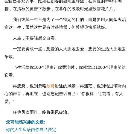
些自己喜欢的事，比如在初春的微雨里静坐，在仲夏的蝉鸣中闲
聊，在清秋的黄昏下散步，在暮冬的淡淡时光里数雪花片片。
我们终其一生不是为了一个特定的目的，而是要用人间烟火治
愈这一生，虽然这世界有时很喧嚣，但希望你快乐就好。
人生，不要轻易交白卷。
一定要勇敢一点，想爱的人大胆地去爱，想要的生活大胆地去
争取。
当生活给你100个理由让你哭泣时，你就拿出1000个理由笑给
它看。
再疲惫，也别忽略
欣赏
沿途的风景，再迷茫，也别错过倾听内
心的声音，再沮丧，也别忘记告诉自己：“你很棒，往前看，有人
爱。”
任他风吹雨打，终将乘风破浪。
您可能感兴趣的文章:
你的人生应该由你自己决定