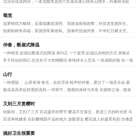
过深深浅浅的绿，一条宽敞笔直的六车道高速公路依山绕水，向秦岭深处
的远方无限延伸，构成了路与山体自然...
颂党
追梦铸煌方略精，反腐倡廉筑清明。 简政放权除政弊，扶贫攻坚惠民生。
创新制精争高端，富国强军展雄风。 国泰民悦福州美，中华红日耀太空。...
仲春，断崖式降温
一种错觉 必须以断崖式的降温 来纠正 一个道理 必须以决绝的方式 来验证
常于轻信的我们 总也长不大的蝴蝶结 单纯得令人悲哀 一张成熟的脸 在一场
断崖式降温之后 多了些沧桑 春天...
山行
一种洒脱 ， 山里有湖 春光，在此浮游 蛙声的伴奏，赛过了一场音乐会 紫
薇花高高举起舒缓的清风 一些翠竹，瘦瘦的身材与衣装 在僻静之地，散发
着岁月之痕 草木近乎入戏，怡然自...
又到三月赏樱时
转眼间，又到了三月 百花盛开的季节 樱花不甘落伍，挤进三月的时光里 与
百花争艳媲美 在距樱桃园不远的地方 放眼望去 樱花迷人的盛景色彩 仿佛是
一片密织的云海 走进樱桃园，仔...
搞好卫生很重要