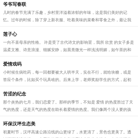
爷爷写春联
儿时的春节充满了乐趣，乡村里洋溢着浓郁的年味，这是我们美好的记
忆。过年的时候，除了穿上新衣服、吃着美味的菜肴和零食之外，最让我
难忘的却是春联。 千门万户日，总把...
莲子心
一向不喜母亲的性格。 许是受了古代诗文的影响罢，我所 欣赏 的女子多是
温柔文雅、诗意浪漫、细腻安静，如晨熹微光一样浅浅明媚，如午茶的和
风一样淡然空灵，如长青的落松一样...
爱情戏码
小时候生病吃药，每一回都要被大人哄半天，实在不行，就给块糖，或是
答应个条件，比如买个玩具啥的。后来上学，老师奖励学生的方式，起初
是小红花，后来是笔记本。再后来我写...
苦涩的纪念
那个炎热的七月，我们恋爱了。那样的季节，不知是 爱情 的热度胜过了天
气的热度，还是天气的热度在助长着爱情的热度。我们像两个没人要的孩
子，赖在“麦肯基”临窗的位子上，...
环保汉坪生态美
初夏时节，汉坪高速公路沿线的山更绿了，水更清了，景色也更美了。透