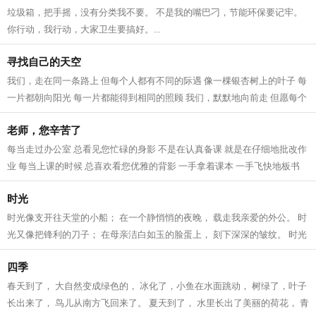
垃圾箱，把手摇，没有分类我不要。 不是我的嘴巴刁，节能环保要记牢。
你行动，我行动，大家卫生要搞好。...
寻找自己的天空
我们，走在同一条路上 但每个人都有不同的际遇 像一棵银杏树上的叶子 每
一片都朝向阳光 每一片都能得到相同的照顾 我们，默默地向前走 但愿每个
人都能找到 自己心里所想的 像一...
老师，您辛苦了
每当走过办公室 总看见您忙碌的身影 不是在认真备课 就是在仔细地批改作
业 每当上课的时候 总喜欢看您优雅的背影 一手拿着课本 一手飞快地板书
带我们飞进知识的海洋 每当我们做...
时光
时光像支开往天堂的小船； 在一个静悄悄的夜晚， 载走我亲爱的外公。 时
光又像把锋利的刀子； 在母亲洁白如玉的脸蛋上， 刻下深深的皱纹。 时光
像个罪恶的小偷； 在我愉快玩耍时...
四季
春天到了， 大自然变成绿色的， 冰化了，小鱼在水面跳动， 树绿了，叶子
长出来了， 鸟儿从南方飞回来了。 夏天到了， 水里长出了美丽的荷花， 青