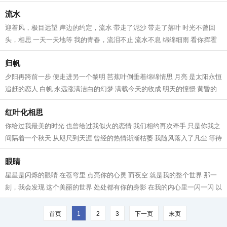
蛙跳上荷叶赏花， 火热的太阳高...
流水
迎着风，极目远望 岸边的约定，流水 带走了泥沙 带走了落叶 时光不曾回
头，相思 一天一天地等 我的青春，流泪不止 流水不息 绵绵细雨 看你挥霍
的日子 身后的脚印，迷途 带着忧伤...
归帆
夕阳再跨前一步 便走进另一个黎明 芭蕉叶倒垂着绵绵情思 月亮 是太阳永恒
追赶的恋人 白帆 永远涨满洁白的幻梦 满载今天的收成 明天的憧憬 黄昏的
滩涂，永远 骚动莫测的感情 海涨...
红叶化相思
你给过我最美的时光 也曾给过我似火的恋情 我们相约再次牵手 只是你我之
间隔着一个秋天 从咫尺到天涯 曾经的热情渐渐枯萎 我随风落入了凡尘 等待
那个擦肩而过的人 世界开始变得...
眼睛
星星是闪烁的眼睛 在苍穹里 点亮你的心灵 而夜空 就是我的整个世界 那一
刻，我会发现 这个美丽的世界 处处都有你的身影 在我的内心里一闪一闪 以
至于我时常的回忆 我多么希望 你...
首页
1
2
3
下一页
末页