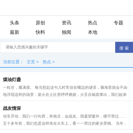
头条
原创
资讯
热点
专题
最新
快料
独闻
本地
当前位置：
主页
>
热点
>
煤油灯盏
一粒谷，溅满屋。 每当想起这句儿时常挂在嘴边的谜语，脑海里就会不由
地浮现这样的场景：柴火在土灶里呼呼燃烧，火舌自锅底窜出，我们姐弟
坐在宽板条凳上，烤火，添柴，叽叽喳...
战友情深
动车开动，我们一行向西，奔南京，会战友。我凝望窗外，楼宇滑过……
五十多年前，我们也是这样坐在火车上，看一一滑过的家乡景物。 当年，
我们是一群特殊的“小兵”，大多数十...