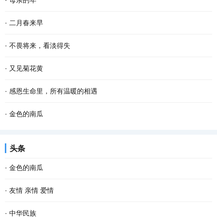
·
母亲的年
烟是有灵性的，不信，你看嘛！”记得这是母...
烁的疏星，马路像是一条霓虹般的隧道，朦胧而幽深，微风吹来，空
老舍曾说，人，即使活到八九十岁，有母亲便可以多少还有点孩子
·
二月春来早
气还是那般清凉甜爽。此时已经有紧张晨扫的人...
气，有母亲的人，心里是安定的。 一转眼，母亲离开我们已经整整七
二月的大地，已过立春节气，这就是春天了。 只是春风料峭，倒春寒
·
不畏将来，看淡得失
年了，再过一个多月就是2022年的春节了，我更加...
还在做最后的挣扎，企图在人间制造出最后的一点风浪，但是大地的
到了一定年龄，回望过去，有很多美好的回忆，仿佛还鲜活如昨，历
·
又见菊花黄
深处已被喊醒，春天的温暖势不可挡，无论是天...
历在目。然而故事却再也无法重演了。 物是人非事事休，唯有剩
记不清从什么时候开始，迷上了冠小体瘦的野菊花，颇有山野归来不
·
感恩生命里，所有温暖的相遇
下“人面不知何处去，桃花依旧笑春风”的无奈感伤...
看菊的意味。曾想种一片野菊，可是找不到那么一块地。而且我知
有人说，“世间的一切都是遇见，就像冷遇见了暖，有了雨；春遇见了
·
金色的南瓜
道，就算是圈养在眼前，最后的结果是花开得并不...
冬，有了岁月；天遇见了地，有了永恒；人遇见人，就有了故事。”
乡村的农事当中，最省劲儿的当数种南瓜。 暮春或者夏初，找一个晴
头条
人生 在世，没有平白无故的遇见，我们要感...
朗的天气，从瓦罐里翻出储藏一冬的南瓜种子，晒一晒，浸点水，随
·
金色的南瓜
手种进松软的泥土里。南瓜野性、皮实，对土壤...
乡村的农事当中，最省劲儿的当数种南瓜。 暮春或者夏初，找一个晴
·
友情 亲情 爱情
朗的天气，从瓦罐里翻出储藏一冬的南瓜种子，晒一晒，浸点水，随
“疾风怒雨，禽鸟戚戚；霁日光风，草木欣欣。可见天地不可一日无和
·
中华民族