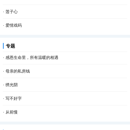
我们姐弟坐在宽板条凳上，烤火，添柴，叽叽喳...
过……五十多年前，我们也是这样坐在火车上，看一一滑过的家乡景
儿时的春节充满了乐趣，乡村里洋溢着浓郁的年味，这是我们美好的
·
莲子心
物。 当年，我们是一群特殊的“小兵”，大多数十...
记忆。过年的时候，除了穿上新衣服、吃着美味的菜肴和零食之外，
一向不喜母亲的性格。 许是受了古代诗文的影响罢，我所 欣赏 的女
·
爱情戏码
最让我难忘的却是春联。 千门万户��日，总把...
子多是温柔文雅、诗意浪漫、细腻安静，如晨熹微光一样浅浅明媚，
小时候生病吃药，每一回都要被大人哄半天，实在不行，就给块糖，
专题
如午茶的和风一样淡然空灵，如长青的落松一样...
或是答应个条件，比如买个玩具啥的。后来上学，老师奖励学生的方
·
感恩生命里，所有温暖的相遇
式，起初是小红花，后来是笔记本。再后来我写...
有人说，“世间的一切都是遇见，就像冷遇见了暖，有了雨；春遇见了
·
母亲的私房钱
冬，有了岁月；天遇见了地，有了永恒；人遇见人，就有了故事。”
我大学毕业后在城里工作，父母在农村 生活 。他们精心莳弄几亩薄
·
绣光阴
人生 在世，没有平白无故的遇见，我们要感...
田，辛勤劳作，过得倒也满足、 快乐 。我个把月回家一趟看望二老。
“书非借不能读也。”秉持这样的态度，混迹于图书馆多年。借来还
·
写不好字
每次回家，除了给母亲买些营养品，给父亲买些...
去，无形的力在后面催着赶着，慌慌的，书读起来也就不免潦潦草
上世纪八十年代末高中毕业的我，认的字，会写的字不算特别少，但
·
从前慢
草，走马观花，错过了很多精彩。回顾读过的书，...
写字对于我来说，是件非常丢脸非常尴尬的事。每次只要在人面前提
木心有一首诗，就叫做《从前慢》： “记得早先年少时，大家诚诚恳