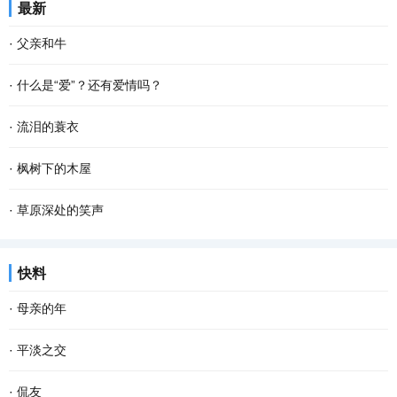
最新
笔写字，我就会心发慌手发抖，感觉一笔在手，...
恳，说一句是一句"清早上火车站，长街黑暗无行人，卖豆浆的小店冒
·
父亲和牛
着热气。从前的日色变得慢，车、马、邮件都...
年届八旬的父亲体弱多病，二十多年前就已经从耕田犁土的“老把
·
什么是“爱”？还有爱情吗？
式”岗位退居“二线”。他这辈子都在地里打转，与列为“农家三宝”之首
爱：是指人类主动给予的或自觉期待的满足感和 幸福 感。爱是人的精
·
流泪的蓑衣
的耕牛结下不解之缘。 牛、犁、耙是耕耘田...
神所投射的正能量。是指人主动或自觉地以自己或某种方式，珍重、
父亲走了，陪伴他一生的蓑衣一直挂在老屋的墙上。 去年九月，父亲
·
枫树下的木屋
呵护或满足他人无法独立实现的某种人性需求...
因病医治无效撒手人寰，永远离开了这个世界。蓑衣挂在墙上，落满
昨夜又下雪了，枫树下的木楼屋顶早已裹满了一层厚厚的雪。 山村的
·
草原深处的笑声
了灰尘。它，一定感觉到特别孤独，于是，每逢...
清晨十分宁静，在三两声清脆的咯吱声里，我使劲地推开木门，调皮
很久没去祝桑乡了。周末，我和几个轮休的同事一起去祝桑乡回访帮
快料
地站上门槛，抬头向四周望去，只见深深浅浅的...
扶过的贫困户，其实称其为贫困户已不合适，因为他们都在去年集体
·
母亲的年
脱贫了。我们像以往帮扶时那样，说去走亲戚，...
老舍曾说，人，即使活到八九十岁，有母亲便可以多少还有点孩子
·
平淡之交
气，有母亲的人，心里是安定的。 一转眼，母亲离开我们已经整整七
与朋友交往起来，很多滋味在心头。 有的长相厮守，吃喝玩乐，但一
·
侃友