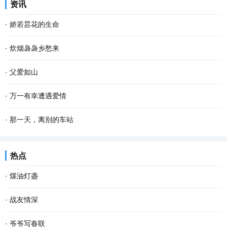
资讯
革开放，很难想象她老人家吃了多少苦才能将子...
春四月。“嘀铃铃，嘀铃铃，”手机闹铃打扰了我黎明的梦，拉开窗
·
娇若昙花的生命
帘，东边的天际刚亮起来，能隐隐约约看到远处...
今早开门，我家的那只土黄色的小狗静静地平躺在马路的中间，它死
·
炊烟袅袅乡愁来
了。这个幼小的 快乐 的生命就这样消亡了，我的心忽然被揪住的感
在城里 生活 久了，我会觉得累，便到城郊漫步散心。忽然，看见农家
·
父爱如山
觉。 对于这个小生命的到来，很是偶然。约两个...
屋顶炊烟袅袅，久违之余，乡愁也就陡然升腾，渐渐浓烈起来。 “炊
“那是我小时侯，常坐在父亲肩头，父亲是那登天的梯，父亲是那拉车
·
万一有幸遭遇爱情
烟是有灵性的，不信，你看嘛！”记得这是母...
的牛……”每当《父亲》这首歌在耳畔响起时，我的眼前就会浮现出父
李银河和王小波是一对情侣。在我看来，他们是世纪佳侣。虽说他们
·
那一天，离别的车站
亲慈祥的面孔和劳作不辍的背影。父亲的一...
的 爱情 只有他们自己知道，但我还是愿意为李银河和王小波的爱情
“绿皮火车，呼啸穿过， 穿过山林，穿过村落， 车上坐着孤独的我，
热点
抒情 。我早就过了抒情的年龄，也严重怀疑世间...
去寻找曾经的青春之歌。 绿皮火车，开进隧道， 隧道黑暗，没有尽
·
煤油灯盏
头， 蓦然一切，回到从前， 遥远的往事，让我...
一粒谷，溅满屋。 每当想起这句儿时常挂在嘴边的谜语，脑海里就会
·
战友情深
不由地浮现这样的场景：柴火在土灶里呼呼燃烧，火舌自锅底窜出，
动车开动，我们一行向西，奔南京，会战友。我凝望窗外，楼宇滑
·
爷爷写春联