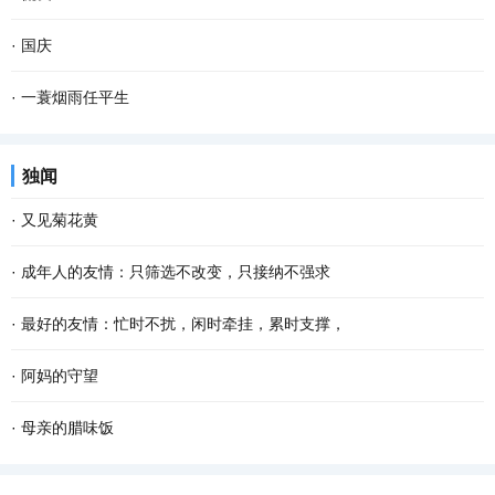
年了，再过一个多月就是2022年的春节了，我更加...
遇到事情需要分担，心里大多不会想起这人，因为明白，只是打发 无
月色很旺，透窗而入，满屋灵动。独自端坐， 寂寞 来袭。同院儿好友
·
国庆
聊 寂寞 时光的玩伴而已。有的不常见面，但逢...
老俞急匆匆闯进门来。我赶忙让座、沏茶。 茶慢慢浓了，我毕恭毕敬
民族复兴辉煌绩， 国家强盛人民福。 奋斗苦干华夏业， 团结努力勿
·
一蓑烟雨任平生
端到老俞手上。老俞象往常一样，边谢坐边儒...
忘初。 七秩岁月从头越， 美好明天儿女图。 文化创新勤勉赴， 生活
即使两小无猜的长旅 也会磕磕碰碰 因为晴天也有莫名袭来阴霾 静下
独闻
富足百姓途。...
来，择个驿站 回眸曾憧憬过星辰大海 搀扶走过的山一程，水一程 攥
·
又见菊花黄
紧未来的日子 把彼此交给时间 交给阳光 交给爱...
记不清从什么时候开始，迷上了冠小体瘦的野菊花，颇有山野归来不
·
成年人的友情：只筛选不改变，只接纳不强求
看菊的意味。曾想种一片野菊，可是找不到那么一块地。而且我知
年岁渐长，越发懂得，不是所有人都适合成为朋友。 茫茫人海，有人
·
最好的友情：忙时不扰，闲时牵挂，累时支撑，
道，就算是圈养在眼前，最后的结果是花开得并不...
同行，是幸运；无缘相伴，也不强留。我们只珍惜能和自己同行的那
看过一句话：好的关系，不一定朝夕相处，形影不离，但一定是天冷
·
阿妈的守望
一部分人。 成年人的 友情 ，从来都是只筛选不...
情不冷，人远心不远。 忙而不忘的，是交情；不离不弃的，是交心。
经轮声声，袅袅绕绕，飘过午后慵懒的时光，洒落人间的音符轻轻敲
·
母亲的腊味饭
这世间最好的 友情 ，莫过于忙时不扰，闲时牵...
击耳膜，一声声，一声声……回响耳畔的清脆也是 生活 的清幽，在空
每到腊月，母亲就从乡下过来，给城里的我们做腊味饭。母亲做的腊