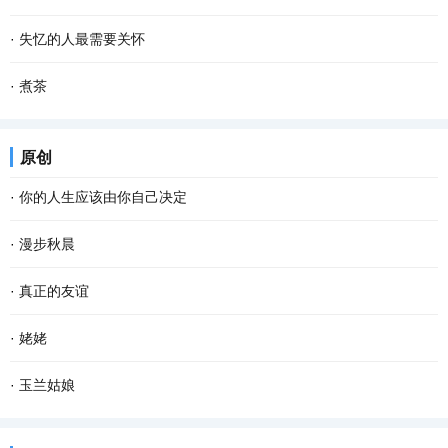
手种进松软的泥土里。南瓜野性、皮实，对土壤...
气，人心不可一日无喜神。”纵观大千世界，放眼芸芸众生，每遭天灾
一个庞大的民族 一条曲折的路 起起伏伏 风雨如注 始终屹立在高处 亲
·
失忆的人最需要关怀
人祸之事，每逢生命攸关之际，每遇窘境困...
和的舞 敌对的舞 周天的舞 在明与暗中循环 走出了抗击一片 爱与恨是
失忆的感觉你能体会到吗？ ——体会不到。 当你失忆的时候你又能体
·
煮茶
主和弦 让铁与血成为波澜 破与立交织 信手拈...
会到平时的生活感受吗？ ——那就更加体会不到。 “我是谁，谁是
人与茶，是一对活宝 水是助兴的推手。茶甘于献身 尽管高山上的日子
原创
我？我从哪里来……” 生活的许多问题总是让...
被人艳羡 天空、白云，阳光、雨水 一个个都没有缺席 但成熟了，就
·
你的人生应该由你自己决定
是一种风情 被人揉搓杀青 被高温淬炼 一点一...
看过一段话：“这个世界，没有任何一条规定，要你必须温柔开朗，要
·
漫步秋晨
你必须善解人意。你就做你自己，奇怪一点也不要紧，做得不是很好
清早，薄雾浓云，东方的天空仍有一抹儿亮色，远远的路灯像点点闪
·
真正的友谊
也不要紧。因为做自己这件事，不会有人比你...
烁的疏星，马路像是一条霓虹般的隧道，朦胧而幽深，微风吹来，空
数学老师为了激发我们的学习兴趣，开发我们的智力，让每个同学买
·
姥姥
气还是那般清凉甜爽。此时已经有紧张晨扫的人...
了一个华容道。同学们都爱不释手，一下课就苦心钻研怎样才能让曹
我姥姥出生在上个世纪战火纷飞的年代，一生养育了8位子女。她一生
·
玉兰姑娘
操逃出生天。 一天课间操时间，我正绞尽脑汁，...
经历了五十年代的大跃进，六七十年代的文化大革命，八十年代的改
又一次来山城开会，上次来时还是满山红叶的秋季，这次正好赶上阳