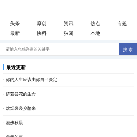
头条
原创
资讯
热点
专题
最新
快料
独闻
本地
最近更新
·
你的人生应该由你自己决定
看过一段话：“这个世界，没有任何一条规定，要你必须温柔开朗，要
·
娇若昙花的生命
你必须善解人意。你就做你自己，奇怪一点也不要紧，做得不是很好
今早开门，我家的那只土黄色的小狗静静地平躺在马路的中间，它死
·
炊烟袅袅乡愁来
也不要紧。因为做自己这件事，不会有人比你...
了。这个幼小的 快乐 的生命就这样消亡了，我的心忽然被揪住的感
在城里 生活 久了，我会觉得累，便到城郊漫步散心。忽然，看见农家
·
漫步秋晨
觉。 对于这个小生命的到来，很是偶然。约两个...
屋顶炊烟袅袅，久违之余，乡愁也就陡然升腾，渐渐浓烈起来。 “炊
清早，薄雾浓云，东方的天空仍有一抹儿亮色，远远的路灯像点点闪