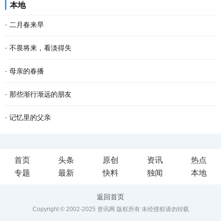
本地
寂中婉转、在空灵中婉约，阿妈转动经轮，那...
味饭有腊肉煲仔饭、蒜香腊肠、风味腊鱼和雪腊菜，这些都是母亲对
·
二月春来早
儿女的呵护和疼爱。 小雪时节，天气变得干燥，...
二月的大地，已过立春节气，这就是春天了。 只是春风料峭，倒春寒
·
不畏将来，看淡得失
还在做最后的挣扎，企图在人间制造出最后的一点风浪，但是大地的
到了一定年龄，回望过去，有很多美好的回忆，仿佛还鲜活如昨，历
·
母亲的春播
深处已被喊醒，春天的温暖势不可挡，无论是天...
历在目。然而故事却再也无法重演了。 物是人非事事休，唯有剩
春云卷卷，阳光熙和，大好春光正适春播。记忆中的母亲春天把番薯
·
那些渐行渐远的朋友
下“人面不知何处去，桃花依旧笑春风”的无奈感伤...
苗种下去，秋风一吹，榔头大的番薯就从地里刨出来，我家的篱笆小
我的同事何燕和李晨，多年来一直性情相投，不仅是好同事，更是好
·
记忆里的父亲
院里，就有了一个个番薯堆成的小山头。 春天万...
朋友，甚至为了来往更方便一些，两人买房子时都选择了同一个小
今年是中国人民志愿军抗美援朝出国作战70周年，在这一特殊的时
首页
头条
原创
资讯
热点
区，被我们称为一对“形影不离的姐妹花”。 可是...
候，一位14岁入伍，革命一生，获得过20多枚军功章的老兵的名字频
专题
最新
快料
独闻
本地
频从心底浮起，他就是“王帮民”---我的父亲。 当年...
返回首页
Copyright © 2002-2025 资讯网 版权所有 未经授权请勿转载