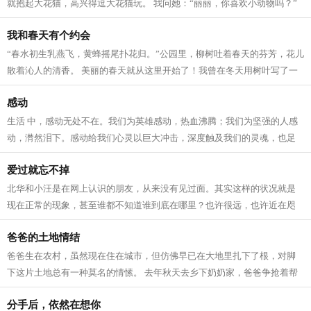
就抱起大花猫，高兴得逗大花猫玩。 我问她：“丽丽，你喜欢小动物吗？”
丽丽说：“不光我喜欢小动物，我...
我和春天有个约会
“春水初生乳燕飞，黄蜂摇尾扑花归。”公园里，柳树吐着春天的芬芳，花儿
散着沁人的清香。 美丽的春天就从这里开始了！我曾在冬天用树叶写了一
份书信，期待能与她约会。 现在...
感动
生活 中，感动无处不在。我们为英雄感动，热血沸腾；我们为坚强的人感
动，潸然泪下。感动给我们心灵以巨大冲击，深度触及我们的灵魂，也足
以让我们终生难忘。我在许许多多的感...
爱过就忘不掉
北华和小汪是在网上认识的朋友，从来没有见过面。其实这样的状况就是
现在正常的现象，甚至谁都不知道谁到底在哪里？也许很远，也许近在咫
尺。 都说网恋很荒唐，北华不这么认为...
爸爸的土地情结
爸爸生在农村，虽然现在住在城市，但仿佛早已在大地里扎下了根，对脚
下这片土地总有一种莫名的情愫。 去年秋天去乡下奶奶家，爸爸争抢着帮
忙干农活，是个好劳力。而且他也愿意...
分手后，依然在想你