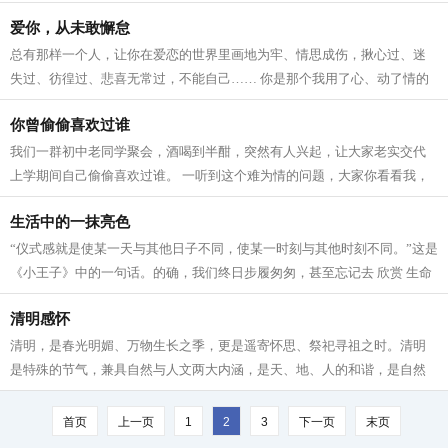
哒、哒”楼道里传来一阵急促而沉重的...
爱你，从未敢懈怠
总有那样一个人，让你在爱恋的世界里画地为牢、情思成伤，揪心过、迷
失过、彷徨过、悲喜无常过，不能自己…… 你是那个我用了心、动了情的
人，为了你我品尝过入骨相思的痛彻，...
你曾偷偷喜欢过谁
我们一群初中老同学聚会，酒喝到半酣，突然有人兴起，让大家老实交代
上学期间自己偷偷喜欢过谁。 一听到这个难为情的问题，大家你看看我，
我看看你，眼神来回躲闪。没想到，老...
生活中的一抹亮色
“仪式感就是使某一天与其他日子不同，使某一时刻与其他时刻不同。”这是
《小王子》中的一句话。的确，我们终日步履匆匆，甚至忘记去 欣赏 生命
中的朝晖夕阴、花谢花开，而仪...
清明感怀
清明，是春光明媚、万物生长之季，更是遥寄怀思、祭祀寻祖之时。清明
是特殊的节气，兼具自然与人文两大内涵，是天、地、人的和谐，是自然
节气与传统节日的统一。 作为二十四节...
首页
上一页
1
2
3
下一页
末页