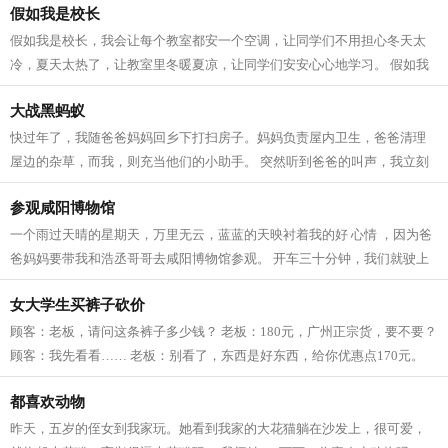
假如我是校长
假如我是校长，我会让每个教室都安一个空调，让同学们不用担心冬天太
冷，夏天太热了，让教室里冬暖夏凉，让同学们安安心心地学习。 假如我
是校长，我要在校园里种很多的花草树...
大战黑蚂蚁
快过年了，我随爸爸妈妈回乡下打扫房子。妈妈负责屋内卫生，爸爸清理
屋边的杂草，而我，则充当他们的小助手。 突然听到爸爸的叫声，我立刻
跑过去，被眼前的一幕惊呆了。一大片...
参观咸阳博物馆
一个雨过天晴的星期天，万里无云，蓝蓝的天映衬着我的好 心情 ，因为爸
爸妈妈要带我和浩丞哥哥去咸阳博物馆参观。 开车三十分钟，我们就驶上
了扶苏路，这是以鼎鼎大名的秦始皇...
女大学生买裤子砍价
顾客：老板，请问这条裤子多少钱？ 老板：180元，广州正宗货，要不要？
顾客：我先看看…… 老板：别看了，东西是好东西，给你优惠点170元。
顾客：这也叫优惠啊？ 老板：呵呵，...
都喜欢动物
昨天，五岁的侄女到我家玩。她看到我家的大花猫躺在沙发上，很可爱，