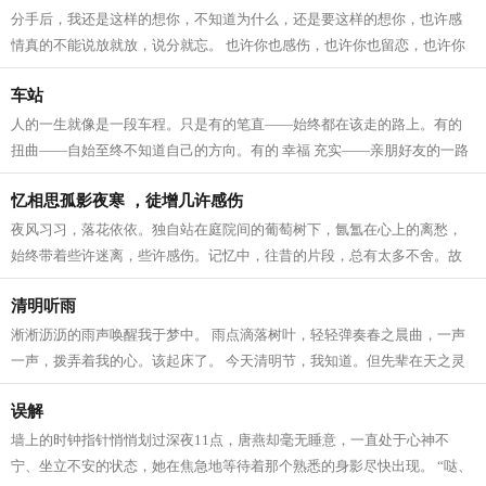
分手后，我还是这样的想你，不知道为什么，还是要这样的想你，也许感
情真的不能说放就放，说分就忘。 也许你也感伤，也许你也留恋，也许你
也会像我这样心痛… 从来都没有想过...
车站
人的一生就像是一段车程。只是有的笔直——始终都在该走的路上。有的
扭曲——自始至终不知道自己的方向。有的 幸福 充实——亲朋好友的一路
陪伴。有的短暂——受不了人间的疾...
忆相思孤影夜寒 ，徒增几许感伤
夜风习习，落花依依。独自站在庭院间的葡萄树下，氤氲在心上的离愁，
始终带着些许迷离，些许感伤。记忆中，往昔的片段，总有太多不舍。故
事的结局里，总是萦绕着心碎的痛楚。...
清明听雨
淅淅沥沥的雨声唤醒我于梦中。 雨点滴落树叶，轻轻弹奏春之晨曲，一声
一声，拨弄着我的心。该起床了。 今天清明节，我知道。但先辈在天之灵
以惯有方式，随雨点飘落，用雨声提...
误解
墙上的时钟指针悄悄划过深夜11点，唐燕却毫无睡意，一直处于心神不
宁、坐立不安的状态，她在焦急地等待着那个熟悉的身影尽快出现。 “哒、