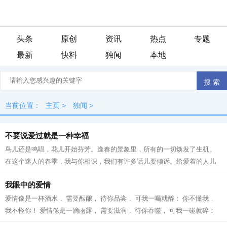
头条
原创
资讯
热点
专题
最新
快料
独闻
本地
当前位置：
主页
>
独闻
>
不要说爱过就是一种幸福
鸟儿还是鸣唱，花儿开始芬芳。逢春的景象里，所有的一切焕发了生机。
在这个迷人的春季，我与你相识，我们有许多话儿要倾诉。给爱着的人儿
斟满一杯酒，酒里盛上我的欢笑，不要...
我眼中的爱情
爱情像是一杯酒水， 需要酝酿， 待你品尝， 可我一喝就醉： 你不懂我，
我不怪你！ 爱情像是一滴雨露， 需要滋润， 待你吞噬， 可我一碰就碎：
你不懂我， 我不怪你！ 爱情像是一...