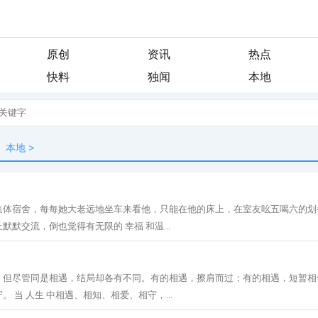
原创
资讯
热点
快料
独闻
本地
本地
>
集体宿舍，每每她大老远地坐车来看他，只能在他的床上，在室友吆五喝六的划
默交流，倒也觉得有无限的 幸福 和温...
。但尽管同是相遇，结局却各有不同。有的相遇，擦肩而过；有的相遇，短暂相
 当 人生 中相遇、相知、相爱、相守，...