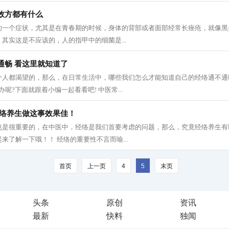
效方都有什么
的一个症状，尤其是在青春期的时候，身体的背部或者面部经常长痤疮，就像黑
其实这是不应该的，人的指甲中的细菌是...
通畅 看这里就知道了
个人都渴望的，那么，在日常生活中，哪些我们怎么才能知道自己的经络通不通
呢?下面就跟着小编一起看看吧! 中医常...
经络养生做这事效果佳！
也是很重要的，在中医中，经络是我们首要考虑的问题，那么，究竟经络养生有
来了解一下哦！！ 经络的重要性不言而喻...
首页
上一页
4
5
末页
头条
原创
资讯
最新
快料
独闻