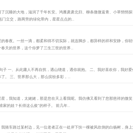
醒了沉睡的大地，滋润了千年长安。鸿雁肃肃北归、柳条微微返青、小草悄悄探
远门立交，路两旁的绿化带内，星星点点的...
星的春夜。一丝一滴，都柔和得不切实际，就连脚步，都异样的祥和安静，你轻
春天的世界，这个你梦了三生三世的世界...
 句子 一、从此庸人不再自扰，遇山绕道，遇你就抱。 二、我好喜欢你，我好
了。 三、世界那么大，那么缤纷多彩，...
星星，我知道，太姥姥，那是您在天上看我呢。我仿佛又看到了您那慈祥的微笑
家的娃？长得这么俊”的样子。 前几年...
。我骑车路过某村边，见一位老者正在一处岸下扶一棵被风吹倒的白杨树，身上