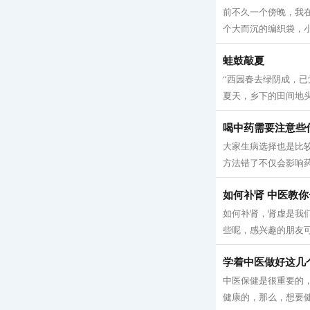
前不久一个傍晚，我
个大而沉的编织袋，小
蛙鼓敲夏
“西园春去绿阴成，已
夏天，乡下的田间地头
喝中药需要注意些
大家生病选择也是比
方法错了不仅会影响药
如何补肾 中医教
如何补肾，肾虚是我
些呢，感兴趣的朋友可以
学着中医做好这几
中医保健是很重要的
健康的，那么，想要健