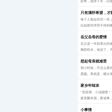
好奇，就停下车，问他
只有满怀希望，才
每个人都会经历一些
比如那些求而不得的唏
岳父岳母的爱情
岳父是一年前查出的
胸部积水，他信了。为
想起母亲就难受
我小时候，不怎么看
愚蠢。再就是，嘴太笨
家乡年味浓
“卖甜酒、小汤圆喽
家里酿米酒，图省事，
小事情