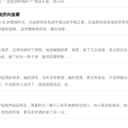
：“这是你的地吗？”他说不是。我又问...
能所向披靡
 人生 的艰难时光，比如那些在焦虑中度过的不眠之夜，比如那些就算倾其所有
嘘和遗憾。 这些懊悔和悲伤，藏在深夜...
食道癌，后来转移到了肺部。他老喊胸部疼，难受，发了几次高烧，差点死过去
此，输了好长一阵子液，输得双腿肿胀，...
得起我的母亲。她的漂亮，当年没有察觉；她的贤惠，更没有体会。只觉得她太
。不说跟外人说话了，就是跟我说话，也...
！”吆喝声由远而近，薄暮时分一辆小三轮车匆匆穿过街口，向小巷深处驰去。如
想吃的时候，看见卖米酒的来了买一点...