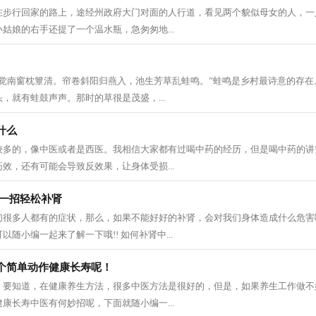
在步行回家的路上，途经州政府大门对面的人行道，看见两个貌似母女的人，一
姑娘的右手还提了一个温水瓶，急匆匆地...
觉南窗枕簟清。帘卷斜阳归燕入，池生芳草乱蛙鸣。”蛙鸣是乡村最诗意的存在
，就有蛙鼓声声。那时的草很是茂盛，...
什么
较多的，像中医或者是西医。我相信大家都有过喝中药的经历，但是喝中药的讲
效，还有可能会导致反效果，让身体受损...
你一招轻松补肾
们很多人都有的症状，那么，如果不能好好的补肾，会对我们身体造成什么危害
随小编一起来了解一下哦!! 如何补肾中...
个简单动作健康长寿呢！
，要知道，在健康养生方法，很多中医方法是很好的，但是，如果养生工作做不
康长寿中医有何妙招呢，下面就随小编一...