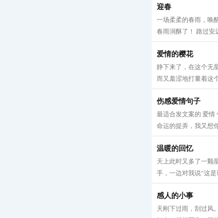
迎春
一场柔柔的春雨，唤
春雨润酥了！ 路过安
爱情的樱花
静下来了，在这个无
而又羞涩地打量着这个
伤感爱情句子
最适合发文案的 爱情
命运的捉弄，我又想你
温暖的回忆
天上此时又多了一颗
手，一边对我说“这是谁
感人的小事
天刚下过雨，刮过风