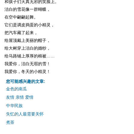
和孩子们天真无邪的笑脸上。
洁白的雪花像一群蝴蝶，
在空中翩翩起舞。
它们是调皮捣蛋的小精灵，
把汽车藏了起来，
给屋顶戴上美丽的帽子，
给大树穿上洁白的婚纱，
给马路铺上厚厚的棉被……
我爱你，洁白无瑕的雪！
我爱你，冬天的小精灵！
您可能感兴趣的文章:
金色的南瓜
友情 亲情 爱情
中华民族
失忆的人最需要关怀
煮茶