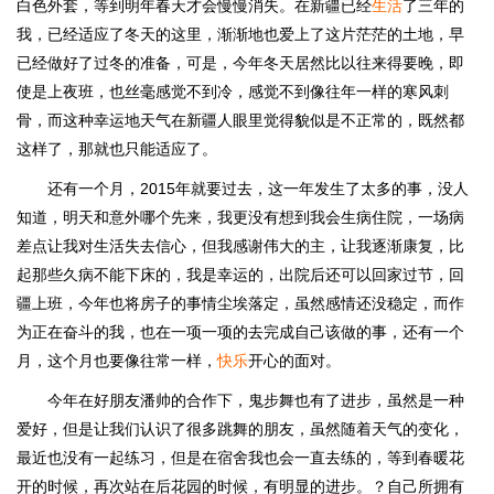
白色外套，等到明年春天才会慢慢消失。在新疆已经
生活
了三年的
我，已经适应了冬天的这里，渐渐地也爱上了这片茫茫的土地，早
已经做好了过冬的准备，可是，今年冬天居然比以往来得要晚，即
使是上夜班，也丝毫感觉不到冷，感觉不到像往年一样的寒风刺
骨，而这种幸运地天气在新疆人眼里觉得貌似是不正常的，既然都
这样了，那就也只能适应了。
还有一个月，2015年就要过去，这一年发生了太多的事，没人
知道，明天和意外哪个先来，我更没有想到我会生病住院，一场病
差点让我对生活失去信心，但我感谢伟大的主，让我逐渐康复，比
起那些久病不能下床的，我是幸运的，出院后还可以回家过节，回
疆上班，今年也将房子的事情尘埃落定，虽然感情还没稳定，而作
为正在奋斗的我，也在一项一项的去完成自己该做的事，还有一个
月，这个月也要像往常一样，
快乐
开心的面对。
今年在好朋友潘帅的合作下，鬼步舞也有了进步，虽然是一种
爱好，但是让我们认识了很多跳舞的朋友，虽然随着天气的变化，
最近也没有一起练习，但是在宿舍我也会一直去练的，等到春暖花
开的时候，再次站在后花园的时候，有明显的进步。？自己所拥有