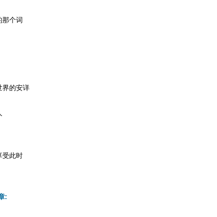
的那个词
世界的安详
人
享受此时
章: