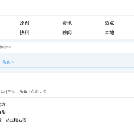
原创
资讯
热点
快料
独闻
本地
头条
>
:15 | 栏目：
头条
| 点击：
次
地方
身影
我一起走顾右盼