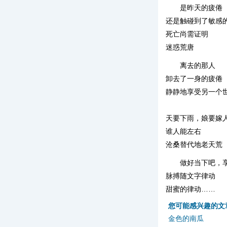
是昨天的疲倦
还是触碰到了敏感
死亡尚需证明
迷惑荒唐
离去的那人
卸去了一身的疲倦
静静地享受另一个
天要下雨，娘要嫁
谁人能左右
沧桑替代地老天荒
做好当下吧，
脉搏随文字律动
甜蜜的律动……
您可能感兴趣的文
金色的南瓜