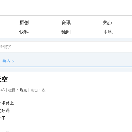
原创
资讯
热点
快料
独闻
本地
热点
>
天空
:46 | 栏目：
热点
| 点击：
次
一条路上
的际遇
叶子