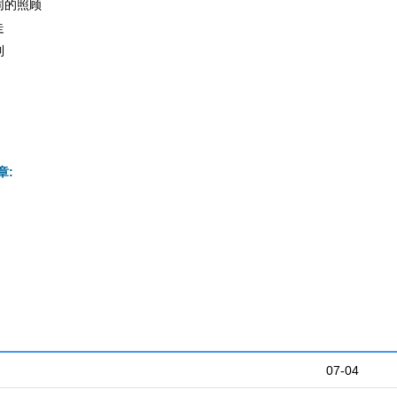
同的照顾
走
到
章:
07-04