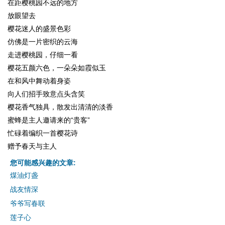
在距樱桃园不远的地方
放眼望去
樱花迷人的盛景色彩
仿佛是一片密织的云海
走进樱桃园，仔细一看
樱花五颜六色，一朵朵如霞似玉
在和风中舞动着身姿
向人们招手致意点头含笑
樱花香气独具，散发出清清的淡香
蜜蜂是主人邀请来的“贵客”
忙碌着编织一首樱花诗
赠予春天与主人
您可能感兴趣的文章:
煤油灯盏
战友情深
爷爷写春联
莲子心