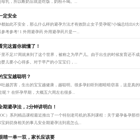
母乳，所以断奶后就是吃饭，奶粉不喝。...
一定安全
孕都如此不安全，那么什么样的避孕方法才有效防止女子受孕呢?小编总结出6
考参考! 1 外用避孕药 外用避孕药片是一...
看完这篇你就懂了！
子里不足37周就来到了这个世界，被称之为早产儿。由于出生的时候发育还不
婴儿要小心得多。对于早产的小宝宝们，...
的宝宝越聪明？
孕吐越厉害，生出的宝宝越健康，越聪明。很多孕妇听到都暗暗窃喜，这是真的
呢？ 在怀孕早期，大概五六周左右很多...
全期避孕法，2分钟讲明白！
DOC）系列精品课程最近推出了一个特别老司机的系列课程：关于避孕备孕那
宝妈切身相关的事儿安全期避孕法到底怎么...
只眼睛一单一双，家长应该要