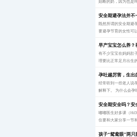
始断的奶，因为也是纯
安全期避孕法并不
既然所谓的安全期避
要避孕节育的女性可以参
早产宝宝怎么养？
有不少宝宝在妈妈肚
理要比正常足月出生的
孕吐越厉害，生出
经常听到一些老人说
解释下。 为什么会孕吐
安全期安全吗？安
嘟嘟医生好多课（Hi
住要和大家分享一节和
孩子“鸳鸯眼”两