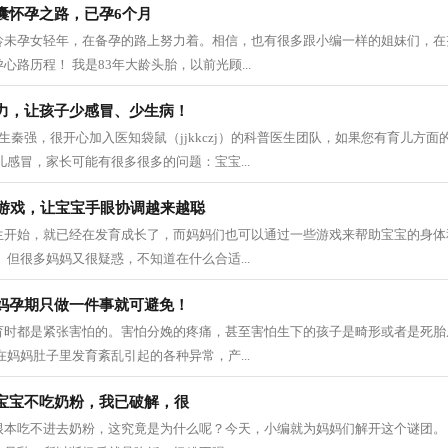
囊怀孕之路，已孕6个月
龄未孕女轻年，在备孕的路上努力着。相信，也有很多跟小编一样的姐妹们，在
路历程！ 我是83年大龄头胎，以前光顾...
力，让孩子少感冒、少生病！
生秦强，很开心加入医知袋鼠（jjkkczj）的科普医生团队，如果您有育儿方
儿感冒，家长可能有很多很多的问题：宝宝...
小游戏，让宝宝手眼协调越来越聪
生开始，就已经在发育成长了，而妈妈们也可以通过一些游戏来帮助宝宝的身体
 但很多妈妈又很疑惑，不知道在什么合适...
妈孕期只做一件事就可避免！
育时都是紧张害怕的。害怕分娩的疼痛，甚至害怕生下的孩子是畸形或者是死胎
在妈妈肚子里发育紊乱引起的各种异常，产...
宝宝不吃奶粉，我已破解，很
根本吃不进去奶粉，这究竟是为什么呢？今天，小编就为妈妈们解开这个谜团。