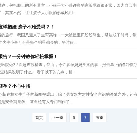
对称，包括脸上的所有器官，小孩子大小眼许多的家长觉得很正常，因为自己小
，其实不然，往往孩子大小眼的形成说明...
这样抱娃 孩子不难受吗？！
策的施行，我国又迎来了生育高峰，一大波星宝贝纷纷降生，晒娃成了时尚，带
娃这件小事可不是每个明星都会的，平时孩...
报告？一分钟教你轻松掌握！
去医院做2-3次超声波检查，然而，令许多孕妈妈头疼的事，报告单上的各种数
查结果说明了什么。 看了以下的几点，相...
避孕？小心中招
女孩/在校女生产子的新闻被爆出，除了男女双方对性安全意识的淡薄之外，还
是安全期避孕。 甚至还有人专门制作了...
首页
上一页
6
7
末页