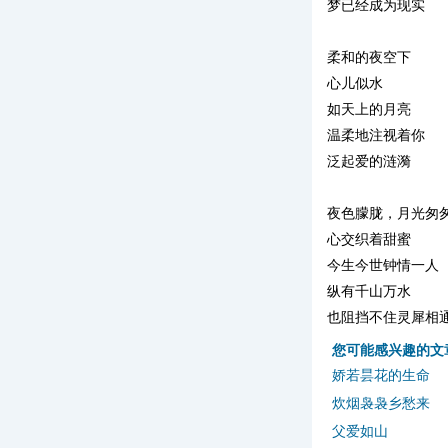
梦已经成为现实
柔和的夜空下
心儿似水
如天上的月亮
温柔地注视着你
泛起爱的涟漪
夜色朦胧，月光匆
心交织着甜蜜
今生今世钟情一人
纵有千山万水
也阻挡不住灵犀相
您可能感兴趣的文
娇若昙花的生命
炊烟袅袅乡愁来
父爱如山