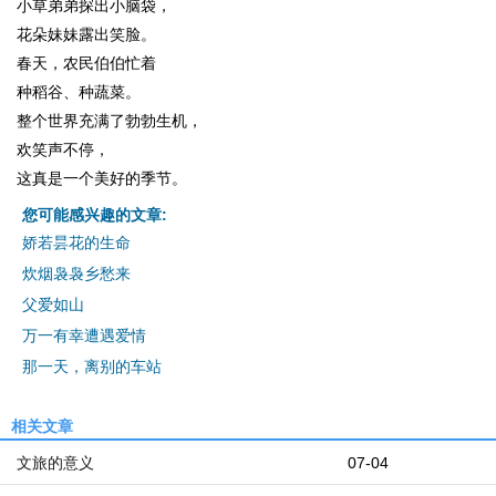
小草弟弟探出小脑袋，
花朵妹妹露出笑脸。
春天，农民伯伯忙着
种稻谷、种蔬菜。
整个世界充满了勃勃生机，
欢笑声不停，
这真是一个美好的季节。
您可能感兴趣的文章:
娇若昙花的生命
炊烟袅袅乡愁来
父爱如山
万一有幸遭遇爱情
那一天，离别的车站
相关文章
文旅的意义
07-04