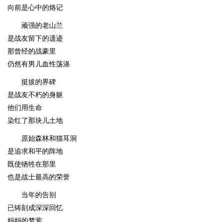
向前是心中的烙记
顽强的老山兰
是战友留下的遗迹
那曾经的战豪里
仍然有男儿血性荡涤
挺拔的界碑
是战友不朽的身躯
他们用生命
染红了那块儿土地
原始森林和猫耳洞
是追求和平的阵地
既使牺牲在那里
也是战士最高的荣誉
当年的告别
已铸刻成深深回忆
妈妈的梦萦