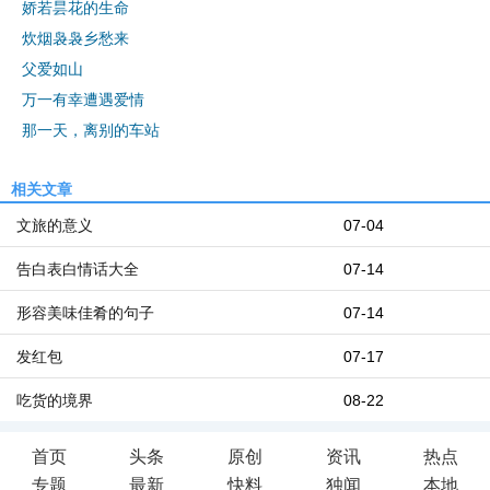
娇若昙花的生命
炊烟袅袅乡愁来
父爱如山
万一有幸遭遇爱情
那一天，离别的车站
相关文章
文旅的意义
07-04
告白表白情话大全
07-14
形容美味佳肴的句子
07-14
发红包
07-17
吃货的境界
08-22
首页
头条
原创
资讯
热点
专题
最新
快料
独闻
本地