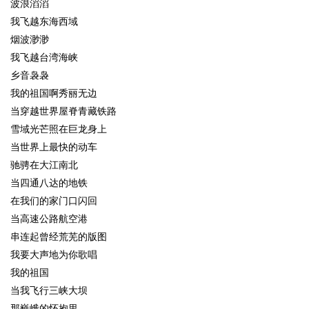
波浪滔滔
我飞越东海西域
烟波渺渺
我飞越台湾海峡
乡音袅袅
我的祖国啊秀丽无边
当穿越世界屋脊青藏铁路
雪域光芒照在巨龙身上
当世界上最快的动车
驰骋在大江南北
当四通八达的地铁
在我们的家门口闪回
当高速公路航空港
串连起曾经荒芜的版图
我要大声地为你歌唱
我的祖国
当我飞行三峡大坝
那巍峨的怀抱里