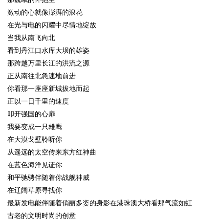
激动的心就像澎湃的浪花
在光与电的闪耀中尽情地绽放
当我从南飞向北
看到丹江口水库大坝的雄姿
那跨越万里长江的洪流之源
正从南往北急速地前进
你看那一座座新城拔地而起
正以一日千里的速度
叩开强国的心扉
我要变成一只雄鹰
在大漠戈壁聆听你
从遥远的太空传来东方红神曲
在蓝色海洋见证你
和平驰骋伴随着你战舰神威
在辽阔草原寻找你
最新发电能伴随着俏丽多姿的身影在港珠澳大桥看那气流如虹
古老的文明时尚的创意