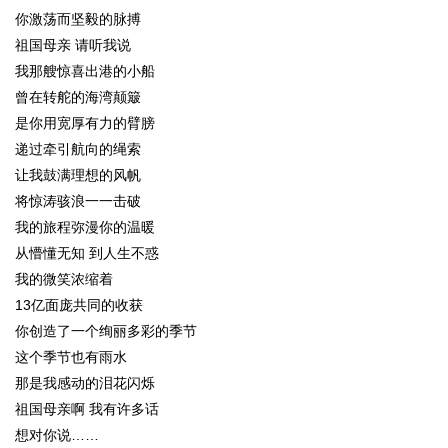
你激荡而坚毅的脉搏
祖国母亲 请听我说
我那艘惊喜出港的小船
曾在转舵的海湾颠簸
是你用宽厚有力的臂膀
递过牵引航向的绳索
让我鼓满理想的风帆
将惊涛骇浪一一击破
我的旅程弥漫你的温暖
从懵懂无知 到人生不惑
我的微笑浓缩着
13亿面庞共同的收获
你创造了一个绚丽多彩的季节
这个季节也有雨水
那是我感动的泪花闪烁
祖国母亲啊 我有许多话
想对你说……