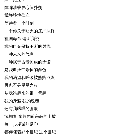
阵阵清香在心间扑朔
我静静地伫立
等待着一个时刻
一个你关于明天的庄严抉择
祖国母亲 请听我说
我的目光是折不断的射线
一种未来的气息
一种属于古老民族的承诺
是我血液中永恒的颜色
我的渴望和呼吸被熊熊点燃
再也不是星星之火
从我站起来的那一天起
我的身躯 我的魂魄
还有我飒飒的骊歌
簇拥着 逾越面前高高的山坡
每一步虔诚的足印
都伴随着那个世纪 这个世纪