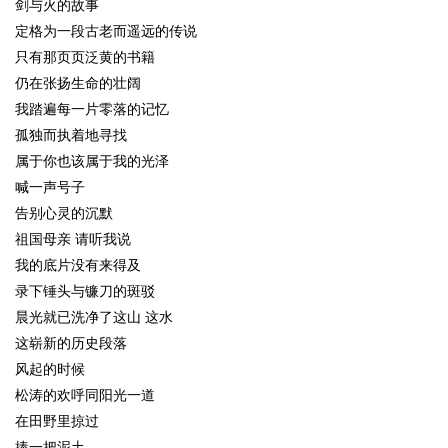
剑与火的故事
定格为一段古老而遥远的传说
只有那页页泛黄的书籍
仍在张扬生命的壮阔
我踏遍每一片零落的记忆
孤独而执着地寻找
属于你也该属于我的光泽
喊一声号子
告别心灵的沉默
祖国母亲 请听我说
我的底片没有来得及
录下锤头与镰刀的斑驳
晨光就已洗净了这山 这水
这崭新的历史段落
风起的时候
松涛的欢呼同阳光一道
在田野里掠过
捧一把泥土