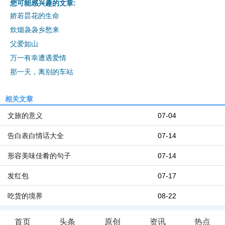
您可能感兴趣的文章:
娇若昙花的生命
炊烟袅袅乡愁来
父爱如山
万一有幸遭遇爱情
那一天，离别的车站
相关文章
文旅的意义
07-04
告白表白情话大全
07-14
形容美味佳肴的句子
07-14
发红包
07-17
吃货的境界
08-22
首页
头条
原创
资讯
热点