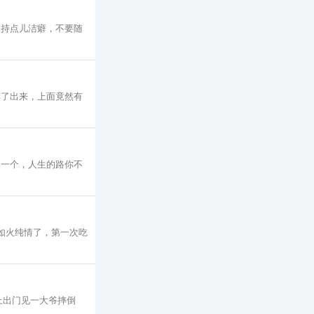
保持点儿洁癖，不要随
摔了出来，上面竟然有
那一个，人生的路你不
如火纯情了，第一次吃
上出门见一大爷摔倒