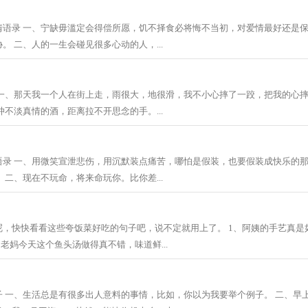
情语录 一、宁缺毋滥定会得偿所愿，饥不择食必将悔不当初，对爱情最好还是
。 二、人的一生会碰见很多心动的人，...
 一、那天我一个人在街上走，雨很大，地很滑，我不小心摔了一跤，把我的心
冲不淡真情的酒，距离拉不开思念的手。...
语录 一、用微笑宣泄悲伤，用沉默装点痛苦，哪怕是假装，也要假装成快乐的
 二、现在不玩命，将来命玩你。比你差...
呢，快快看看这些夸饭菜好吃的句子吧，说不定就用上了。 1、阿姨的手艺真是
、老妈今天这个鱼头汤做得真不错，味道鲜...
子 一、生活总是有很多出人意料的事情，比如，你以为我要举个例子。 二、早