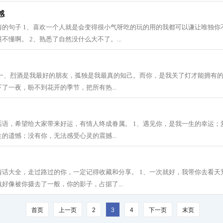
感
情的句子 1、喜欢一个人就是会变得很小气呀吃的玩的用的我都可以谦让唯独你
不懂啊。 2、熟悉了自然没什么大不了。...
 一、烈酒是我最好的朋友，孤独是我最真的知己。而你，是我关了灯才能拥有的
了一夜，盼不到花开的季节，把所有热...
话语，希望给大家带来好运，有情人终成眷属。 1、遇见你，是我一生的幸运；
的遗憾；没有你，无法感受心灵的震撼...
话大全，走过路过的你，一定记得收藏和分享。 1、一次就好，我带你去看天荒
好像被你摄去了一般，你的影子，占据了...
首页
上一页
2
3
4
下一页
末页