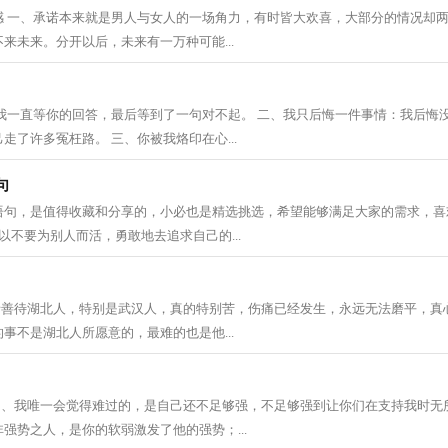
感 一、承诺本来就是男人与女人的一场角力，有时皆大欢喜，大部分的情况却两
来未来。分开以后，未来有一万种可能...
、我一直等你的回答，最后等到了一句对不起。 二、我只后悔一件事情：我后悔
走了许多冤枉路。 三、你被我烙印在心...
句
语句，是值得收藏和分享的，小必也是精选挑选，希望能够满足大家的需求，喜
以不要为别人而活，勇敢地去追求自己的...
、请善待湖北人，特别是武汉人，真的特别苦，伤痛已经发生，永远无法磨平，真
事不是湖北人所愿意的，最难的也是他...
1、我唯一会觉得难过的，是自己还不足够强，不足够强到让你们在支持我时无所
强势之人，是你的软弱激发了他的强势；...