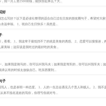
我一月工资2500块钱，能扶你起来么？大...
写好
圈怎么写好？以下是必读社整理的适合自己过生日发的朋友圈句子，希望对大家
永远幸福。 1、祝自己生日快乐！虽然是...
子
，看看。 1、我这辈子最抵挡不了的就是美食的诱惑。 2、恋爱可以慢慢谈，肉
家美味；这应该是我吃过的最好吃的美食...
 一、如果我是骑马的，你可以叫我马夫；如果我是驾车的，你可以叫我车夫；
我承认有的时候太放纵自己。吃东西要到...
句子
骂人，也是表明一种态度。 1、人的一生总会遇见几个贵人和贱人。 2、我不
话从来不指名道姓的骂你，你理亏你就对号...