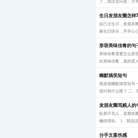
了，我过去问道：大爷，
生日发朋友圈怎样
自己过生日，发朋友
家生日快乐，开开心心
形容美味佳肴的句
美味佳肴需要怎么形容
此美味佳肴，真的是人
幽默搞笑短句
很皮很幽默搞笑短句
该叫我什么呢？ 二、
发朋友圈骂贱人的
轻易不骂人，发朋友圈
懒得理你。 3、我说
分手文案伤感