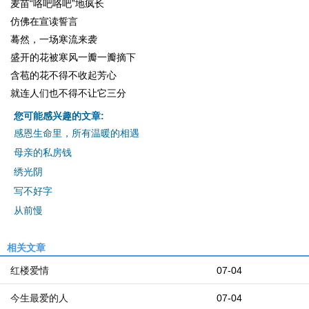
麦苗“咯吧咯吧”地疯长
仿佛在宣读誓言
蓦然，一场寒流来袭
盛开的花被寒风一瓣一瓣摘下
含苞的花不得不收起芳心
就连人们也不得不让它三分
您可能感兴趣的文章:
感恩生命里，所有温暖的相遇
母亲的私房钱
绣光阴
写不好字
从前慢
相关文章
红楼爱情
07-04
今生最爱的人
07-04