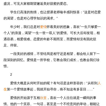
盛况，可见大家都期望邂逅美好甜蜜的爱恋。
学生们高涨的热情，也让授课老师喻丰感到惊喜：“这是对恋爱
的渴望，也是对心理学知识的渴求。”
年少时，我们总是对
爱情
怀着美好的想象，喜欢“一生只够爱一
个人”的浪漫，渴望“一生一世一双人”的爱情。可长大后却发现，相
遇容易，相爱很难。恋爱的年龄不期而至，而爱情却没有因此驻
足、停留。
一段美好的感情，不管结局是相守还是相望，都会给人留下一
段深刻的回忆。爱情是一所学校，它教会我们成长，也教会我们珍
惜。
2
爱情大概是从何时开始的呢？有句话是这样形容的：“从听到
人
生
第一个爱情故事起，我就开始寻你，殊不知这有多盲目……”
爱情的开始源于互相
欣赏
，喜欢一个人往往就是一瞬间的事
情。他的一个笑容、一句话，甚至是一个不经意间的举动，都能让