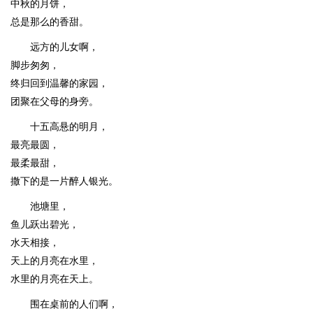
中秋的月饼，
总是那么的香甜。
远方的儿女啊，
脚步匆匆，
终归回到温馨的家园，
团聚在父母的身旁。
十五高悬的明月，
最亮最圆，
最柔最甜，
撒下的是一片醉人银光。
池塘里，
鱼儿跃出碧光，
水天相接，
天上的月亮在水里，
水里的月亮在天上。
围在桌前的人们啊，