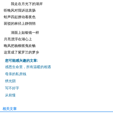
我走在月光下的湖岸
听晚风对我诉说衷肠
蛙声四起撩动着夜色
斑驳的林径上静悄悄
湖面上如银镜一样
月亮漂浮在湖心上
晚风把杨柳摇曳欢畅
这里成了紫罗兰的梦乡
您可能感兴趣的文章:
感恩生命里，所有温暖的相遇
母亲的私房钱
绣光阴
写不好字
从前慢
相关文章