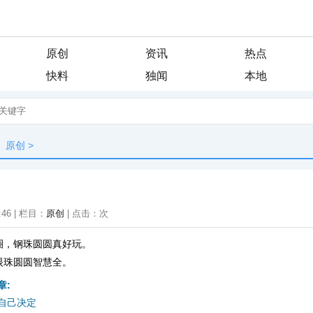
原创
资讯
热点
快料
独闻
本地
原创
>
:46 | 栏目：
原创
| 点击：
次
圈，钢珠圆圆真好玩。
眼珠圆圆智慧全。
章:
自己决定