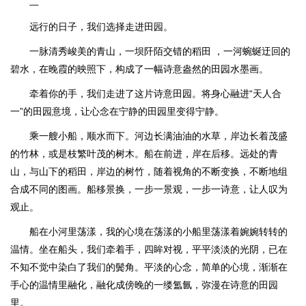
二
远行的日子，我们选择走进田园。
一脉清秀峻美的青山，一坝阡陌交错的稻田 ，一河蜿蜒迂回的
碧水，在晚霞的映照下，构成了一幅诗意盎然的田园水墨画。
牵着你的手，我们走进了这片诗意田园。将身心融进“天人合
一”的田园意境，让心念在宁静的田园里变得宁静。
乘一艘小船，顺水而下。河边长满油油的水草，岸边长着茂盛
的竹林，或是枝繁叶茂的树木。船在前进，岸在后移。远处的青
山，与山下的稻田，岸边的树竹，随着视角的不断变换，不断地组
合成不同的图画。船移景换，一步一景观，一步一诗意，让人叹为
观止。
船在小河里荡漾，我的心境在荡漾的小船里荡漾着婉婉转转的
温情。坐在船头，我们牵着手，四眸对视，平平淡淡的光阴，已在
不知不觉中染白了我们的鬓角。平淡的心念，简单的心境，渐渐在
手心的温情里融化，融化成傍晚的一缕氲氤，弥漫在诗意的田园
里。