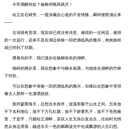
今宵酒醒何处？杨柳岸晓风残月！
站立在石碑旁，一股深藏在心底的不舍情愫，瞬间便喷涌出来
——
古词很有意境，现实却已然没有诗意。难得的一次闲适，难得
的一次远行，还来不及在湖边体验一回把酒临风的雅兴，匆匆旅程
就已经到了归期。
携着你的手，我们漫步在杨柳依依的湖畔。
细碎的脚步里，我在想象中与柳永相遇，与他坐在湖畔的竹林
下对饮。
可以在想象中体验一回把酒临风的雅兴，却难以在想象中变得
像古人那样一生潇洒脱俗。
面对寥廓海天，总想击水揖舟，放荡形骸于山水之间。怎奈放
不下名利地位，放不下方孔红颜，放不下娇妻乳子，放不下苍然椿
萱，于是乎，只能站立湖畔，哀叹人生无奈白发丛生，任由时光悄
然从身边滑落，融进水天一色的粼粼波光中化成飘渺的人生幻想。