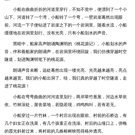
小船在曲曲折折的河道里穿行，不知不觉中，便漂到了一个小
山下。河道转了一个湾，小船转了一个弯，一壁岩崖蓦然出现眼
前。河流一下子便钻进了岩崖之下的一个岩洞里。随着水流，小船
缓缓地在岩洞里划行。没有光亮，只有小船划水的声音。
黑暗中，船家高声朗诵陶渊明的《桃花源记》。小船划水的声
音，伴和着船家的朗诵声，在岩洞里环绕回旋，我们仿佛穿越时空
隧道，划进陶渊明笔下的桃花源。
朗诵声音未断，远处蓦然出现一缕光亮。光亮越来越亮，亮点
越来越宽。我们的小船出洞了。哇，我们真的穿越了时空隧道，走
进了桃花源！
小船在弯弯曲曲的河河道里划行，两岸翠竹葱葱，河边水草依
依。竹林深处，屋舍菜地，若隐若现，鸡鸣狗叫，若有若无。
小船穿过一片竹林，一个村庄出现在眼前。村前的石桥边，有
几个妇女正在洗菜，有几个孩童正在洗澡。村后的山垭口上，傍晚
的霞光斜射过来，将村前的几株榕树映照得格外透亮。