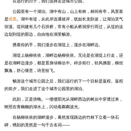
在远行的日子，我们选择走进城市公园。
公园里有一个湖泊。湖中有山，山上有林，林间有亭，风景甚
是
优美
。湖中有堤，从此岸连通彼岸，犹如长龙卧波，让湖泊灵气
弥漫。堤间建有几个石拱桥，常有小船从桥洞穿行而过，从堤的这
边划到堤的那边，自由地在湖里畅游。
携着你的手，我们漫步在湖堤上，漫步在湖畔边。
湖堤上杨柳依依，湖畔边杨柳依依。无论是在湖堤上行走，还
是在湖畔边漫步，都是置身绿柳丛中。碎步前行，轻风拂面，柳丝
飘逸，舒心惬意，诗意纷飞。
畅游这个城市公园之后，我们远行的下一个目标是返程。返程
的前夕，我们走进了这个城市公园里的湖泊。
此刻，正是傍晚。一缕缕阳光从湖畔西边的树丛中穿透过来，
映照在青幽幽的湖水上，闪动着粼粼波光。
在杨柳依依的湖畔漫步，蓦然发现路边的竹林下立着一块石
碑，镌刻的竟然是一句千古名词——