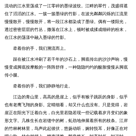
流动的江水里荡成了一江零碎的墨绿波纹。江畔的翠竹，茂盛得遮
住了滔滔的江水。一簇一簇墨绿的竹影，在波光粼粼闪烁的江流里
慢慢散开，慢慢散开，将一段江水都染成了墨绿。偶有一缕阳光，
透过密密层层的竹丛，撒落在江水上，顿时被成揉成细碎的粉末，
在江水的荡漾中融入墨绿的竹影。
牵着你的手，我们溯流而上。
踩在被江水冲刷了若干年的沙石上，脚底传出的沙沙声响，慢
慢变成脚底按摩般的一阵阵舒痒，一种隐隐约约的酸胀慢慢从脚底
传小腿。
牵着你的手，我们静静地行走。
江边的青山里，高高的悬崖上，似乎有猴子跳跃的身影，似乎
也有老鹰飞翔的身影。定晴细看，却又什么也没有。只是觉得，岩
崖正在阳光下泛着白光，白光里若隐若现一些记载着岁月变幻的象
形文字。几株生长在岩缝中的树，虬劲地伸展着所有的枝条。江岸
的竹林树林里，鸟声此起彼伏，悠扬动听，婉转悦耳，好像正在对