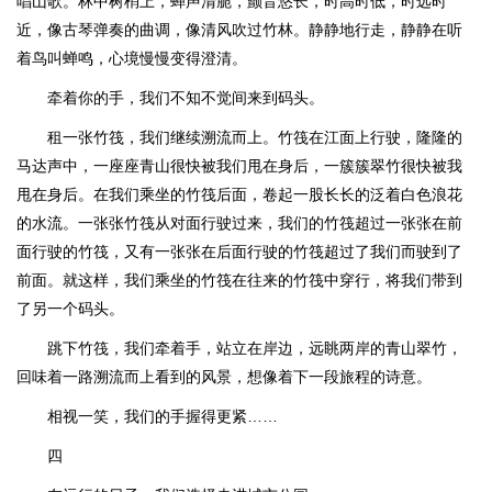
唱山歌。林中树梢上，蝉声清脆，颤音悠长，时高时低，时远时
近，像古琴弹奏的曲调，像清风吹过竹林。静静地行走，静静在听
着鸟叫蝉鸣，心境慢慢变得澄清。
牵着你的手，我们不知不觉间来到码头。
租一张竹筏，我们继续溯流而上。竹筏在江面上行驶，隆隆的
马达声中，一座座青山很快被我们甩在身后，一簇簇翠竹很快被我
甩在身后。在我们乘坐的竹筏后面，卷起一股长长的泛着白色浪花
的水流。一张张竹筏从对面行驶过来，我们的竹筏超过一张张在前
面行驶的竹筏，又有一张张在后面行驶的竹筏超过了我们而驶到了
前面。就这样，我们乘坐的竹筏在往来的竹筏中穿行，将我们带到
了另一个码头。
跳下竹筏，我们牵着手，站立在岸边，远眺两岸的青山翠竹，
回味着一路溯流而上看到的风景，想像着下一段旅程的诗意。
相视一笑，我们的手握得更紧……
四