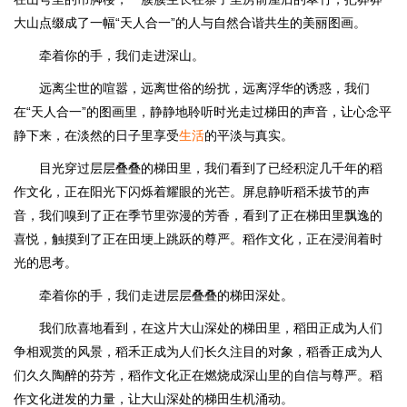
大山点缀成了一幅“天人合一”的人与自然合谐共生的美丽图画。
牵着你的手，我们走进深山。
远离尘世的喧嚣，远离世俗的纷扰，远离浮华的诱惑，我们
在“天人合一”的图画里，静静地聆听时光走过梯田的声音，让心念平
静下来，在淡然的日子里享受
生活
的平淡与真实。
目光穿过层层叠叠的梯田里，我们看到了已经积淀几千年的稻
作文化，正在阳光下闪烁着耀眼的光芒。屏息静听稻禾拔节的声
音，我们嗅到了正在季节里弥漫的芳香，看到了正在梯田里飘逸的
喜悦，触摸到了正在田埂上跳跃的尊严。稻作文化，正在浸润着时
光的思考。
牵着你的手，我们走进层层叠叠的梯田深处。
我们欣喜地看到，在这片大山深处的梯田里，稻田正成为人们
争相观赏的风景，稻禾正成为人们长久注目的对象，稻香正成为人
们久久陶醉的芬芳，稻作文化正在燃烧成深山里的自信与尊严。稻
作文化迸发的力量，让大山深处的梯田生机涌动。