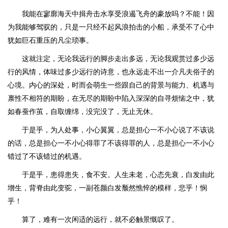
我能在寥廓海天中揖舟击水享受浪遏飞舟的豪放吗？不能！因
为我能够驾驭的，只是一只经不起风浪拍击的小船，承受不了心中
犹如巨石重压的凡尘琐事。
这就注定，无论我远行的脚步走出多远，无论我观赏过多少远
行的风情，体味过多少远行的诗意，也永远走不出一介凡夫俗子的
心境。内心的深处，时而会萌生一些跟自己的背景与能力、机遇与
禀性不相符的期盼，在无尽的期盼中陷入深深的自寻烦恼之中，犹
如春蚕作茧，自取缠绵，没完没了，无止无休。
于是乎，为人处事，小心翼翼，总是担心一不小心说了不该说
的话，总是担心一不小心得罪了不该得罪的人，总是担心一不小心
错过了不该错过的机遇。
于是乎，患得患失，食不安。人生未老，心态先衰，白发由此
增生，背脊由此变驼，一副苍颜白发颓然憔悴的模样，悲乎！悯
乎！
算了，难有一次闲适的远行，就不必触景慨叹了。