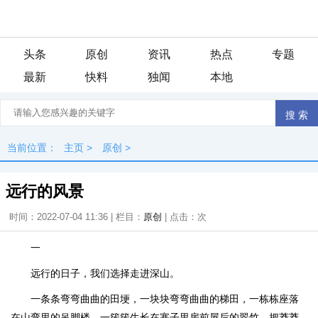
头条
原创
资讯
热点
专题
最新
快料
独闻
本地
当前位置：
主页
>
原创
>
远行的风景
时间：2022-07-04 11:36 | 栏目：
原创
| 点击：
次
一
远行的日子，我们选择走进深山。
一条条弯弯曲曲的田埂，一块块弯弯曲曲的梯田，一栋栋座落
在山弯里的吊脚楼，一簇簇生长在寨子里房前屋后的翠竹，把莽莽