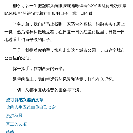
柳永可以一生把盏临风醉眼朦胧地吟诵着“今宵酒醒何处杨柳岸
晓风残月”的诗句过着神仙般的日子。我们却不能。
当务之急，我们得马上找到一家适合的客栈，踏踏实实地睡上
一觉，然后精神抖擞地返程，在日复一日的红尘俗世里，日复一日
地过着世俗而平淡的日子。
于是，我携着你的手，快步走出这个城市公园，走出这个城市
公园里的湖泊。
挥一挥手，作别西天的云彩。
返程的路上，我们把远行的风景和诗意，打包存入记忆。
一切，又都恢复成往昔的世俗与平淡。
您可能感兴趣的文章:
你的人生应该由你自己决定
漫步秋晨
真正的友谊
姥姥