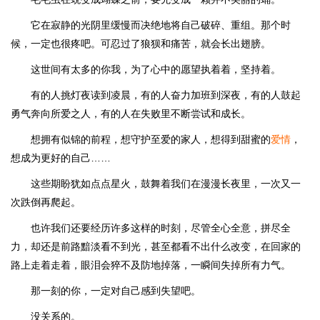
它在寂静的光阴里缓慢而决绝地将自己破碎、重组。那个时
候，一定也很疼吧。可忍过了狼狈和痛苦，就会长出翅膀。
这世间有太多的你我，为了心中的愿望执着着，坚持着。
有的人挑灯夜读到凌晨，有的人奋力加班到深夜，有的人鼓起
勇气奔向所爱之人，有的人在失败里不断尝试和成长。
想拥有似锦的前程，想守护至爱的家人，想得到甜蜜的
爱情
，
想成为更好的自己……
这些期盼犹如点点星火，鼓舞着我们在漫漫长夜里，一次又一
次跌倒再爬起。
也许我们还要经历许多这样的时刻，尽管全心全意，拼尽全
力，却还是前路黯淡看不到光，甚至都看不出什么改变，在回家的
路上走着走着，眼泪会猝不及防地掉落，一瞬间失掉所有力气。
那一刻的你，一定对自己感到失望吧。
没关系的。