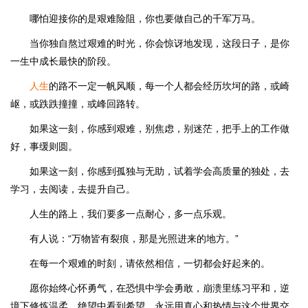
哪怕迎接你的是艰难险阻，你也要做自己的千军万马。
当你独自熬过艰难的时光，你会惊讶地发现，这段日子，是你
一生中成长最快的阶段。
人生
的路不一定一帆风顺，每一个人都会经历坎坷的路，或崎
岖，或跌跌撞撞，或峰回路转。
如果这一刻，你感到艰难，别焦虑，别迷茫，把手上的工作做
好，事缓则圆。
如果这一刻，你感到孤独与无助，试着学会高质量的独处，去
学习，去阅读，去提升自己。
人生的路上，我们要多一点耐心，多一点乐观。
有人说：“万物皆有裂痕，那是光照进来的地方。”
在每一个艰难的时刻，请依然相信，一切都会好起来的。
愿你始终心怀勇气，在恐惧中学会勇敢，崩溃里练习平和，逆
境下修炼温柔，绝望中看到希望，永远用真心和热情与这个世界交