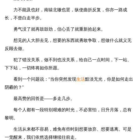
力不能及也好，南辕北辙也罢，纵使曲折反复，你亦一路成
长，不曾白走半步。
勇气没了就再鼓鼓劲，信心丢了就重新拾起来。
想见的人大胆去见，想要的东西就勇敢争取，想做什么就义无
反顾去做。
犯了错没关系，做不到也没关系，给自己一点时间，下一站、
下下站，一切终将如你所愿。
看到一个问题说：“当你突然发现
生活
黯淡无光，你是如何走出
阴霾的？”
最高赞的回答是——多走几步。
每个人都有一段特别艰难的时光，不必害怕，日升月落，总有
黎明。
生活从来都不容易，难免有些时刻想要放弃、想要逃离。可是
一觉醒来，我们依然选择继续往前走。