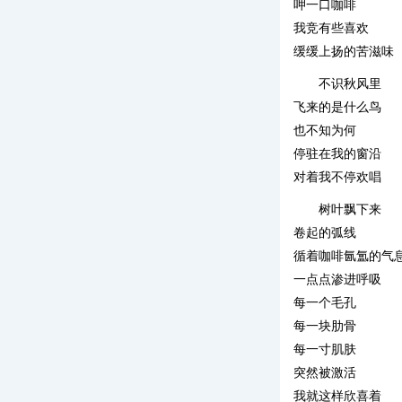
呷一口咖啡
我竞有些喜欢
缓缓上扬的苦滋味
不识秋风里
飞来的是什么鸟
也不知为何
停驻在我的窗沿
对着我不停欢唱
树叶飘下来
卷起的弧线
循着咖啡氤氲的气
一点点渗进呼吸
每一个毛孔
每一块肋骨
每一寸肌肤
突然被激活
我就这样欣喜着