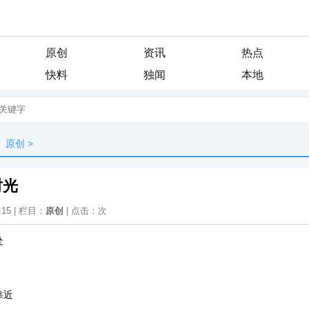
原创
资讯
热点
快料
独闻
本地
原创
>
时光
:15 | 栏目：
原创
| 点击：
次
处
靠近