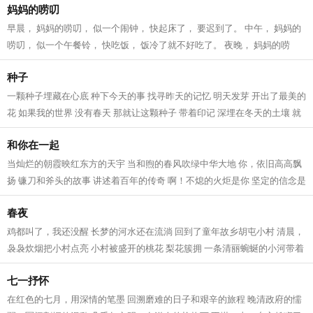
妈妈的唠叨
早晨， 妈妈的唠叨， 似一个闹钟， 快起床了， 要迟到了。 中午， 妈妈的
唠叨， 似一个午餐铃， 快吃饭， 饭冷了就不好吃了。 夜晚， 妈妈的唠
叨， 似一个催觉铃， 快洗澡，快睡觉...
种子
一颗种子埋藏在心底 种下今天的事 找寻昨天的记忆 明天发芽 开出了最美的
花 如果我的世界 没有春天 那就让这颗种子 带着印记 深埋在冬天的土壤 就
这样，不要吵醒她 梦中会有花瓣...
和你在一起
当灿烂的朝霞映红东方的天宇 当和煦的春风吹绿中华大地 你，依旧高高飘
扬 镰刀和斧头的故事 讲述着百年的传奇 啊！不熄的火炬是你 坚定的信念是
你 深刻的思索是你 崭新的希望是...
春夜
鸡都叫了，我还没醒 长梦的河水还在流淌 回到了童年故乡胡屯小村 清晨，
袅袅炊烟把小村点亮 小村被盛开的桃花 梨花簇拥 一条清丽蜿蜒的小河带着
我的梦想 飘向远方 白昼里小村学...
七一抒怀
在红色的七月，用深情的笔墨 回溯磨难的日子和艰辛的旅程 晚清政府的懦