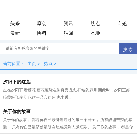
头条
原创
资讯
热点
专题
最新
快料
独闻
本地
当前位置：
主页
>
热点
>
夕阳下的红莲
坐在夕阳下 看莲花 莲花缠绕在你身旁 染红打皱的岁月 而此时，夕阳正好
晚霞纷飞连天 化作一朵朵红莲 也生香...
关于你的故事
关于你的故事， 都是你自己亲身遭遇过的每一个日子， 所有酸甜苦辣的感
受， 只有你自己最清楚最明白地感觉到入微细致。 关于你的故事， 都是你
曾经发生的生活往事， 除了你自己...