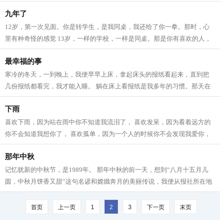
近四个春秋。现在我就带你们去参观一...
九年了
12岁，第一次见面。你是转学生，是我同桌，我还给了你一拳。那时，心
里有种奇怪的感觉 13岁，一样的学校，一样是同桌。那是你有喜欢的人，
而那人现在是我的闺蜜。你也和她分手...
最幸福的事
寒冷的冬天，一到晚上，我便早早上床，拿起床头的报纸看起来，直到把
几份报纸都看完，我才能入睡。 躺在床上看报纸是我多年的习惯。那天在
楼下，正好送报纸的人来了，我问她，...
下雨
喜欢下雨，因为站在雨中你不知道我流泪了， 喜欢发呆，因为看着远方的
你不会知道我想你了， 喜欢孤单，因为一个人的时候你不会发现我爱你，
喜欢在你身边，因为拥有你是我开了...
那年中秋
记忆犹新的中秋节，是1989年。 那年中秋的前一天，想到“八月十五月儿
圆，中秋月饼香又甜”这句名谚和嫦娥奔月的美丽传说，我便从报社所在地
乘公交到武昌中华路码头，准备买月...
首页
上一页
1
2
3
下一页
末页