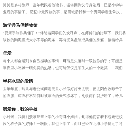
舅舅是乡村教师，当年我跟着他读书，辗转回到父母身边后，已是小学毕
业后的事情了。 记忆中最深刻的事，是回城后我和一个男同学发生争执，
他侮辱我是“乡巴佬”。我鼓足勇气，...
游学兵马俑博物馆
“要亲手制作兵俑了！”伴随着同学们的欢呼声，在师傅们的指导下，我们将
软软的陶泥捏成大小不等的泥条，再将泥条盘筑成兵俑的身躯，接着给兵
俑安上头和手，很快一尊栩栩如生...
母爱
每个人都会遇到令自己感动的事情，可能是失落时一双拉你的手；可能是
寒夜里小吃摊一碗免费的热汤，也可能仅仅是陌生人的一个微笑……我们
往往感动于外界的善意，却常常忽略了...
半杯水里的爱情
去年年底，玲儿与老公斌商定元旦小长假好好出去玩，便去阳台收晾干了
的衣服。晾衣杆不知何时被寒冷的天气冻坏了，刚收两件就折断了，玲儿
搬了张凳子，一只脚踩在凳子上，一只...
我爱你，我的学校
小时候，我特别羡慕那些上学的小哥哥小姐姐，觉得他们背着书包走进校
园的样子真的好帅！一转眼，我也上学了，而且已经在北海小学度过了将