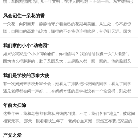
弱，军阀割据的混乱 几千年文明，在洋人的枪炮下 不堪一击。东方雄狮已
然沉睡 中华民族在寒冷的迷雾中战...
风会记住一朵花的香
一朵花，向阳而开，静静地守护着自己的花期与美丽。风过处，你不必惊
慌，自顾自的高雅与绽放，懂得的不会将你连根吹起，带你到天涯。因为
他知道你一旦离开了生长的土地就会慢...
我们家的小小“动物园”
如果说我家是个小小“动物园”，你相信吗？ 我的爸爸很像一头“大懒猪”。
因为他长得胖胖的，肚子又圆又大，走起路来都一颤一颤的。他的胳膊又
粗又壮，比我的腿还要粗呢。不仅...
我们是学校的形象大使
有一次妈妈来学校开家长会，她看见了排队进出校园的同学，看见了同学
遇见老师都会问一声好……令妈妈奇怪的是学校没有一个垃圾桶，到处都
是干干净净的。 妈妈从乡下来，赶了一...
年前大扫除
这些年来，我和老爸都有藏私房钱的习惯。不过，我们各有“地盘”，彼此间
相安无事。 那天，眼看着快过年了，老妈心血来潮，突然宣布要把家里的
卫生来回大扫除，人人都得参与。...
严父之爱