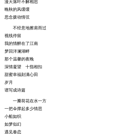
漫天落叶不解相思
晚秋的风缓缓
思念拨动情弦
不经意地擦肩而过
视线停留
我的情醉在了江南
梦回洋澜湖畔
那个温馨的夜晚
深情凝望 十指相扣
甜蜜幸福刻满心田
岁月
谱写成诗篇
一瓣荷花在水一方
一把伞撑起多少情思
小船如织
如梦似幻
遇见眷恋