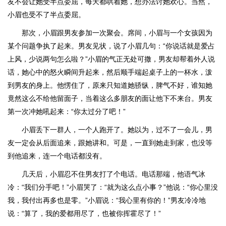
友不会让她受半点委屈，每天都哄着她，想办法讨她欢心。当然，
小眉也受不了半点委屈。
那次，小眉跟男友参加一次聚会。席间，小眉与一个女孩因为
某个问题争执了起来。男友见状，说了小眉几句：“你说话就是爱占
上风，少说两句怎么啦？”小眉的气正无处可撒，男友却帮着外人说
话，她心中的怒火瞬间升起来，然后顺手端起桌子上的一杯水，泼
到男友的身上。他愣住了，原来只知道她骄纵，脾气不好，谁知她
竟然这么不给他留面子，当着这么多朋友的面让他下不来台。男友
第一次冲她吼起来：“你太过分了吧！”
小眉丢下一群人，一个人跑开了。她以为，过不了一会儿，男
友一定会从后面追来，跟她讲和。可是，一直到她走到家，也没等
到他追来，连一个电话都没有。
几天后，小眉忍不住男友打了个电话。电话那端，他语气冰
冷：“我们分手吧！”小眉哭了：“就为这么点小事？”他说：“你心里没
我，我付出再多也是零。”小眉说：“我心里有你的！”男友冷冷地
说：“算了，我的爱都用尽了，也被你挥霍尽了！”