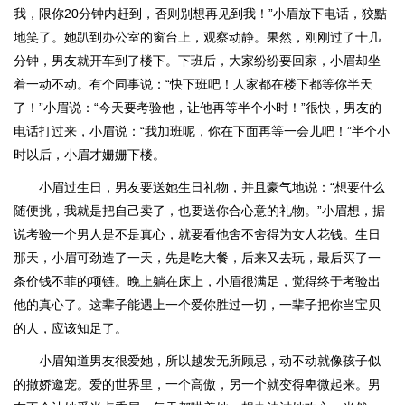
我，限你20分钟内赶到，否则别想再见到我！”小眉放下电话，狡黠
地笑了。她趴到办公室的窗台上，观察动静。果然，刚刚过了十几
分钟，男友就开车到了楼下。下班后，大家纷纷要回家，小眉却坐
着一动不动。有个同事说：“快下班吧！人家都在楼下都等你半天
了！”小眉说：“今天要考验他，让他再等半个小时！”很快，男友的
电话打过来，小眉说：“我加班呢，你在下面再等一会儿吧！”半个小
时以后，小眉才姗姗下楼。
小眉过生日，男友要送她生日礼物，并且豪气地说：“想要什么
随便挑，我就是把自己卖了，也要送你合心意的礼物。”小眉想，据
说考验一个男人是不是真心，就要看他舍不舍得为女人花钱。生日
那天，小眉可劲造了一天，先是吃大餐，后来又去玩，最后买了一
条价钱不菲的项链。晚上躺在床上，小眉很满足，觉得终于考验出
他的真心了。这辈子能遇上一个爱你胜过一切，一辈子把你当宝贝
的人，应该知足了。
小眉知道男友很爱她，所以越发无所顾忌，动不动就像孩子似
的撒娇邀宠。爱的世界里，一个高傲，另一个就变得卑微起来。男