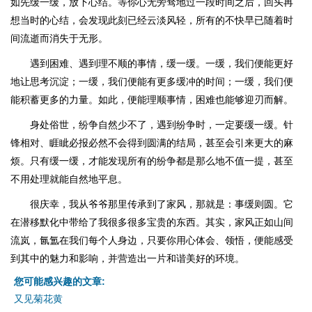
如先缓一缓，放下心结。等你心无旁骛地过一段时间之后，回头再
想当时的心结，会发现此刻已经云淡风轻，所有的不快早已随着时
间流逝而消失于无形。
遇到困难、遇到理不顺的事情，缓一缓。一缓，我们便能更好
地让思考沉淀；一缓，我们便能有更多缓冲的时间；一缓，我们便
能积蓄更多的力量。如此，便能理顺事情，困难也能够迎刃而解。
身处俗世，纷争自然少不了，遇到纷争时，一定要缓一缓。针
锋相对、睚眦必报必然不会得到圆满的结局，甚至会引来更大的麻
烦。只有缓一缓，才能发现所有的纷争都是那么地不值一提，甚至
不用处理就能自然地平息。
很庆幸，我从爷爷那里传承到了家风，那就是：事缓则圆。它
在潜移默化中带给了我很多很多宝贵的东西。其实，家风正如山间
流岚，氤氲在我们每个人身边，只要你用心体会、领悟，便能感受
到其中的魅力和影响，并营造出一片和谐美好的环境。
您可能感兴趣的文章:
又见菊花黄