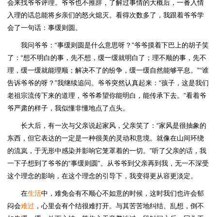
会来找爷爷评理。爷爷也不推辞，了解过事情的大概后，一番入情
入理的话总能将乡亲们的怒火熄灭。看得次数多了，我跟着爷爷学
会了一句话：事缓则圆。
我问爷爷：“事缓则圆是什么意思呀？”爷爷摸着下巴上的胡子笑
了：“想不明白的事，先不想，缓一缓就明白了；理不顺的事，先不
理，缓一缓就能理顺；解决不了的纷争，缓一缓自然能够平息。”“谁
告诉爷爷的呀？”我继续追问。爷爷突然认真起来：“孩子，这是我们
老祖宗流传下来的道理，爷爷希望你能明白，能传承下去。”看着爷
爷严肃的样子，我似懂非懂地点了点头。
长大后，有一次与父亲说起家风，父亲笑了：“家风是很抽象的
东西，但它表达的一定是一种很美的灵动和意境。就像在山间环绕
的流岚，于无形中感染并影响它笼罩着的一切。”听了父亲的话，我
一下子想到了爷爷的“事缓则圆”。从爷爷到父亲再到我，无一不深受
这个理念的影响，在这个理念的引导下，我变得更从容更淡定。
在
生活
中，难免会有不顺心不如意的时候，这时我们也许会郁
闷会
难过
，心里会有个结很难打开。与其苦苦地纠结、乱想，倒不