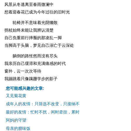
风景从冬逃离至春雨微澜中
想着迎春花已成为今年过往的旧时光
轮椅并不意味着光阴懒散
拐杖始终未能让我辨认清楚
自己负重前行摔颓的那凌乱一脚
当脚高于头脑，梦见自己溺亡于云深处
躺倒的路怅然而没有尽头
我亲历自己缓滞和充满痛感的时代
窗外，云一次次等待
我蹦跳着只像蹒跚学步的影子
您可能感兴趣的文章:
又见菊花黄
成年人的友情：只筛选不改变，只接纳不
最好的友情：忙时不扰，闲时牵挂，累时
阿妈的守望
母亲的腊味饭