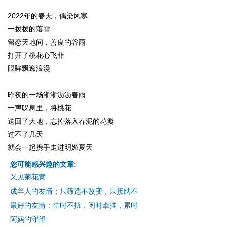
2022年的春天，偶染风寒
一拨拨的落雪
留恋天地间，善良的谷雨
打开了桃花心飞菲
眼眸飘逸浪漫
昨夜的一场淅淅沥沥春雨
一声叹息里，将桃花
送回了大地，忘掉落入春泥的花瓣
过不了几天
就会一起携手走进明媚夏天
您可能感兴趣的文章:
又见菊花黄
成年人的友情：只筛选不改变，只接纳不
最好的友情：忙时不扰，闲时牵挂，累时
阿妈的守望