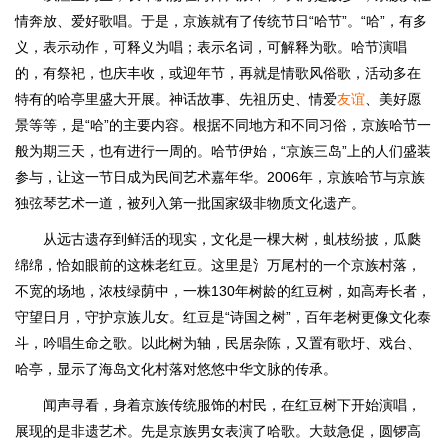
情奔放、爱好歌唱。于是，京族就有了传统节日“哈节”。“哈”，有多
义，表示动作，可释义为唱；表示名词，可解释为歌。哈节演唱
的，有祭祀，也庆丰收，或迎年节，再就是情歌风俗歌，活动多在
特有的哈亭里盛大开展。神话故事、先祖历史、情爱
友谊
、美好愿
景等等，是“哈”的主要内容。根据不同地方和不同习俗，京族哈节一
般为期三天，也有进行一周的。哈节伊始，“京族三岛”上的人们盛装
参与，让这一节日成为民间艺术嘉年华。2006年，京族哈节与京族
独弦琴艺术一道，被列入第一批国家级非物质文化遗产。
从远古遗存到鲜活的现实，文化是一棵大树，虬枝纷披，瓜瓞
绵绵，恰如眼前的这株老红豆。这里是氵万尾村的一个京族村落，
不宽的场地，浓枝绿荫中，一株130年树龄的红豆树，如高寿长者，
守望日月，守护京族儿女。红豆是“诗国之树”，百年老树更像文化泰
斗，吟唱生命之歌。以此树为轴，民居杂陈，又置有歌圩、戏台、
哈亭，显示了海岛文化村落对悠悠中华文脉的传承。
闻声寻看，身着京族传统服饰的村民，在红豆树下开始演唱，
展现的是非遗艺术。先是京族男女表演了哈歌。大鼓急促，圆锣高