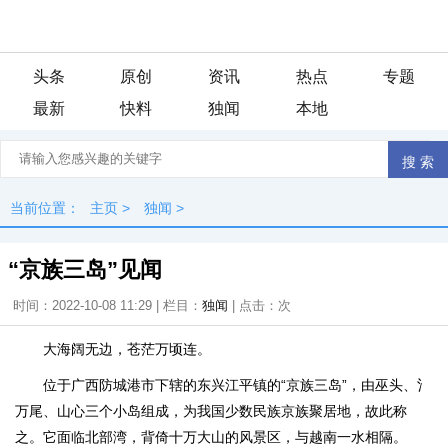
头条
原创
资讯
热点
专题
最新
快料
独闻
本地
当前位置：
主页
>
独闻
>
“京族三岛”见闻
时间：2022-10-08 11:29 | 栏目：
独闻
| 点击：
次
大海阔无边，苍茫万顷连。
位于广西防城港市下辖的东兴江平镇的“京族三岛”，由巫头、氵
万尾、山心三个小岛组成，为我国少数民族京族聚居地，故此称
之。它面临北部湾，背倚十万大山的风景区，与越南一水相隔。