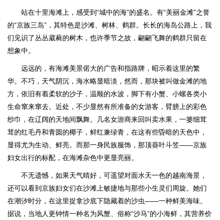
站在十里海滩上，感受到“城中的海”的盛名。有“美丽金滩”之誉
的“京族三岛”，其特色是沙滩、树林、鹤群。长长的海岛公路上，我
们见识了丛丛葳蕤的树木，也许季节之故，翩翩飞舞的鹤群只留在
想象中。
远远的，有海滩美景偌大的广告和指路牌，昭示着这里的繁
华。不巧，天气阴沉，海水略显暗淡，然而，那块被叫做金滩的地
方，依旧有着柔软的沙子，温顺的水波，脚下有小蟹、小螺各类小
生命窜来窜去。近处，不少显然有所准备的女游客，臂膀上的彩色
纱巾，在辽阔的天地间飘舞。几名女游商来回叫卖水果，一篓细茸
茸的红毛丹和青圆的椰子，鲜红兼绿青，在这有些昏暗的天色中，
显得尤为生动、鲜亮。而那一身民族服饰，那顶葵叶斗笠——京族
妇女出行的标配，在海滩杂色中更显亮丽。
不无遗憾，如果天气晴好，可遥望对面水天一色的越南海景，
还可以看到京族妇女们在沙滩上敏捷地与那些小生灵们周旋。她们
在潮汐时分，在这里捉拿沙底下隐藏着的沙虫——一种鲜美海味。
据说，当地人更钟情一种名为风蟹、俗称“沙马”的小海鲜，其营养价