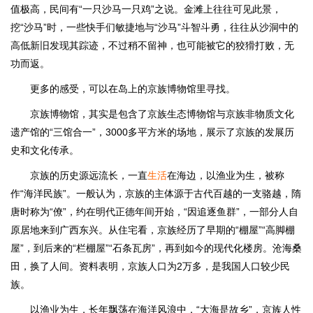
值极高，民间有“一只沙马一只鸡”之说。金滩上往往可见此景，
挖“沙马”时，一些快手们敏捷地与“沙马”斗智斗勇，往往从沙洞中的
高低新旧发现其踪迹，不过稍不留神，也可能被它的狡猾打败，无
功而返。
更多的感受，可以在岛上的京族博物馆里寻找。
京族博物馆，其实是包含了京族生态博物馆与京族非物质文化
遗产馆的“三馆合一”，3000多平方米的场地，展示了京族的发展历
史和文化传承。
京族的历史源远流长，一直
生活
在海边，以渔业为生，被称
作“海洋民族”。一般认为，京族的主体源于古代百越的一支骆越，隋
唐时称为“僚”，约在明代正德年间开始，“因追逐鱼群”，一部分人自
原居地来到广西东兴。从住宅看，京族经历了早期的“棚屋”“高脚棚
屋”，到后来的“栏棚屋”“石条瓦房”，再到如今的现代化楼房。沧海桑
田，换了人间。资料表明，京族人口为2万多，是我国人口较少民
族。
以渔业为生，长年飘荡在海洋风浪中，“大海是故乡”，京族人性