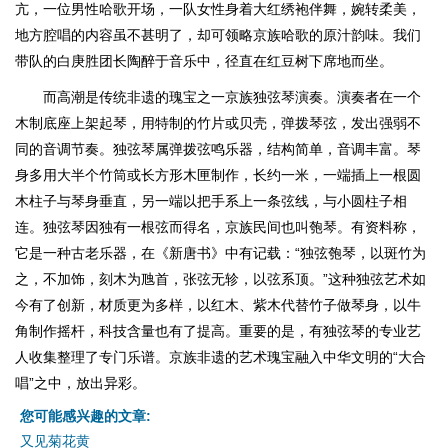
亢，一位男性哈歌开场，一队女性身着大红绣袍伴舞，婉转柔美，
地方腔唱的内容虽不甚明了，却可领略京族哈歌的原汁韵味。我们
带队的白庚胜团长陶醉于音乐中，径直在红豆树下席地而坐。
而高潮是传统非遗的瑰宝之一京族独弦琴演奏。演奏者在一个
木制底座上架起琴，用特制的竹片或贝壳，弹拨琴弦，发出强弱不
同的音调节奏。独弦琴属弹拨弦鸣乐器，结构简单，音调丰富。琴
身多用大半个竹筒或长方形木匣制作，长约一米，一端插上一根圆
木柱子与琴身垂直，另一端以把手系上一条弦线，与小圆柱子相
连。独弦琴因独有一根弦而得名，京族民间也叫匏琴。有资料称，
它是一种古老乐器，在《新唐书》中有记载：“独弦匏琴，以斑竹为
之，不加饰，刻木为虺首，张弦无轸，以弦系顶。”这种独弦艺术如
今有了创新，材质更为多样，以红木、紫木代替竹子做琴身，以牛
角制作摇杆，科技含量也有了提高。重要的是，有独弦琴的专业艺
人收集整理了专门乐谱。京族非遗的艺术瑰宝融入中华文明的“大合
唱”之中，放出异彩。
您可能感兴趣的文章:
又见菊花黄