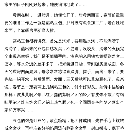
家里的日子刚刚好起来，她便悄悄地走了……
母亲在时，一进腊月，她便忙开了。对母亲而言，春节前最重
要的准备工作之一就是蒸粘豆包。那时没有粮食加工厂，老百姓吃
米面，全靠碾房里驴磨人推。
蒸粘豆包很有讲究。首先是淘米，要用温水淘，不能淘涝了，
淘涝了，蒸出来的豆包口感发泻，不筋道，没咬头。淘米的火候完
全由母亲掌握，我们是不能插手的。淘完的米用铁笊篱捞到盖帘上
沥水，等水分沥的差不多了，把米装进口袋，背到碾房磨成面。冬
天的碾房四面漏风，母亲常常冻得直跺脚、搓手。面磨回来了，要
先烧一锅开水，然后烫面、发面，三天后就可以蒸粘豆包了。母亲
说，春节是一定要蒸上几锅粘豆包的，讨个好彩头。如诗中描绘的
那样：皮儿黄啊／馅儿红／攥的紧啊／团的轻／有皮馅不散／有馅
味更浓／灶台炉火旺／锅上热气腾／包一个圆圆金色的梦／蒸出个
家和万事兴……
豆包的馅是豇豆的，放点糖精，把面揉成团，先在手心上旋转
成窝窝状，再把准备好的馅用汤勺蒯到窝窝里，封口攥实，底下垫