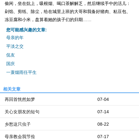
偷闲，坐在炕上，吸根烟、喝口茶解解乏，然后继续手中的活儿：
剁馅、剪纸、除尘，给在城里上班的大哥和我备好猪肉、粘豆包、
冻豆腐和小米，盘算着她的孩子们的归期……
您可能感兴趣的文章:
母亲的年
平淡之交
侃友
国庆
一蓑烟雨任平生
相关文章
再回首恍然如梦
07-04
关心女朋友的短句
07-14
乡愁这只虫子
08-22
母亲教会我节俭
07-17