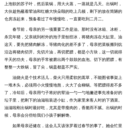
上泡软的苏子叶，然后装锅，用大火蒸，一蒸就是几天。出锅时，
大伙趁热蘸着荤油和红糖大快朵颐的吃上几顿，剩下的放在简陋的
仓房冻起来，预备着过了年慢慢吃，一直要吃到二月二。
春节前，母亲的另一项重要工作是油。那时没有冰箱、冰柜，
杀完年猪，父亲就到村外的泡子里刨些冰，将猪肉冻在大缸里。油
这天，要先把猪肉解冻，等猪肉化的差不多了，母亲把菜板搬到炕
沿边将猪肉切开。先切片油，再切肥膘，都是小方块，这一切就得
半天的功夫，母亲的手常被磨出两个鼓鼓的血泡。切下的肥膘，有
整整一大铁锅，冒了尖，锅盖都盖不严实。
油烧火是个技术活儿，柴火只用柔软的蒿草，不能图省事架上
一堆木头，必须用小火慢慢地熬，火大了会糊锅。等肥膘得差不多
了，冷却后，母亲用勺子将好的荤油一勺一勺地撇进事先准备好的
坛子里，把剩下的油滋啦装进小缸，作为家里来客人时的下酒菜。
油滋啦刚出锅时最好吃，尤其是带瘦肉的，香脆而不腻。出锅的时
候，母亲会分些给我们小孩子解解馋。
如果母亲还健在，这会儿又该张罗着过春节的事了。她会忙里