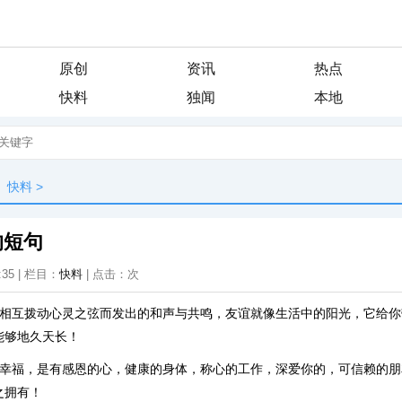
原创
资讯
热点
快料
独闻
本地
快料
>
的短句
:35 | 栏目：
快料
| 点击：
次
是相互拨动心灵之弦而发出的和声与共鸣，友谊就像生活中的阳光，它给
能够地久天长！
谓幸福，是有感恩的心，健康的身体，称心的工作，深爱你的，可信赖的
之拥有！