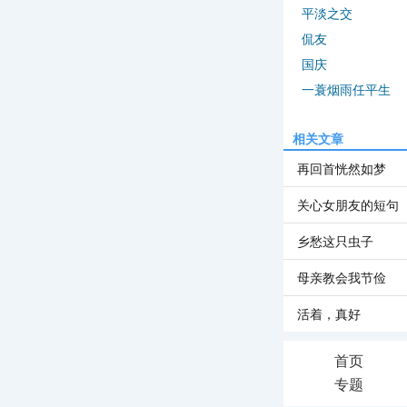
平淡之交
侃友
国庆
一蓑烟雨任平生
相关文章
再回首恍然如梦
关心女朋友的短句
乡愁这只虫子
母亲教会我节俭
活着，真好
首页
专题