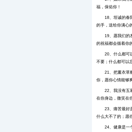
福，保佑你！
18、坦诚的
的手，送给你满心
19、愿我们
的祝福都会循着你
20、什么都
不要；什么都可以
21、把薰衣
你，愿你心情能够
22、我没有
在你身边，微笑在
23、痛苦最
什么大不了的；愿
24、健康是