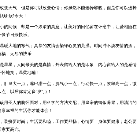
能改变天气，但是你可以改变心情；你虽然不能选择容貌，但是你可以选
必须用好今天！
小小的问候，却是一个浓浓的真意，让美好的回忆留在怀念中，让爱相随
子像节日般快乐。
能温暖大地的寒气；真挚的友情会染绿心灵的荒漠。时间冲不淡友情的酒
祝福，无尽的快乐……
的是星星，人间最美的是真情，外表留给人的是印象，内心留给人的是感
开怀地笑，温柔地睡！
点，肚量大一点，嘴巴甜一点，脾气小一点，行动快一点，效率高一点，
点，以后你肯定多"发"点！
应该用圣人的胸怀面对，用科学的方法支配，用皇帝的御饭养胃，用清洁
健康幸福的生活你才能体会！
放，装扮要时尚；生活要和睦，工作要舒畅；心情要，身体要健康；老公要
回家要高亢。