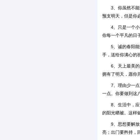
3、你虽然不
预支明天，但是你
4、只是一个
你每一个平凡的日
5、诚的春阳
手，送给你满心的
6、天上最美
拥有了明天，愿你
7、理由少一
一点。你要做到这八
8、生活中，
的阳光晒被。这样
9、思想要解
亮；出门要矜持，