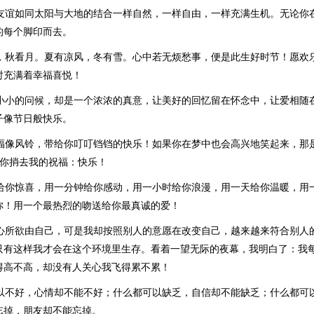
的友谊如同太阳与大地的结合一样自然，一样自由，一样充满生机。无论你
的每个脚印而去。
花，秋看月。夏有凉风，冬有雪。心中若无烦愁事，便是此生好时节！愿欢
时充满着幸福喜悦！
个小小的问候，却是一个浓浓的真意，让美好的回忆留在怀念中，让爱相随
子像节日般快乐。
祝福像风铃，带给你叮叮铛铛的快乐！如果你在梦中也会高兴地笑起来，那
给你捎去我的祝福：快乐！
钟给你惊喜，用一分钟给你感动，用一小时给你浪漫，用一天给你温暖，用
你！用一个最热烈的吻送给你最真诚的爱！
随心所欲由自己，可是我却按照别人的意愿在改变自己，越来越来符合别人
只有这样我才会在这个环境里生存。看着一望无际的夜幕，我明白了：我
得高不高，却没有人关心我飞得累不累！
可以不好，心情却不能不好；什么都可以缺乏，自信却不能缺乏；什么都可
忘掉，朋友却不能忘掉。