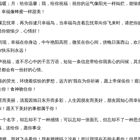
你温暖；月：给你温馨；我，给你祝福：祝你的运气像阳光一样灿烂，烦恼
，幸福像蜂蜜一样甜美！
一棵忘忧草，再为你逮只幸福鸟，当幸福鸟含着忘忧草向你飞来时，请把你
愿你烦恼少，心情好！
光初现，幸福在你身边，中午艳阳高照，微笑在你心间，傍晚日落西山，欢
你快乐到永远！
一声祝福，道不尽心中的千言万语，短短一条信息带给你我衷心的问候，其
里都会有一份好的心情。
闪烁的荧光，环绕着缤纷的梦想，远方的'我在为你祈祷，愿上帝保佑你！观
住你！食神吻住你！
繁星而美丽，清晨因旭日东升而多彩，人生因朋友而美好，朋友因知心而幸
你！愿天下美好的事都属于你！
却一个名字，却忘却不了一种感情；可以忘却一张面孔，但忘却不了一种思
福，送给你，愿你事业
有翅膀，我就飞去看你！我有翅膀吗？没有！所以我现在不能去看你！但是