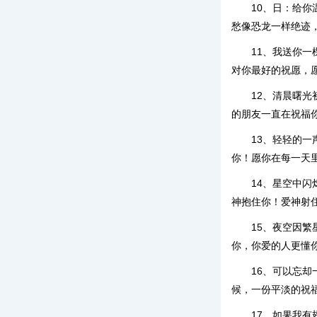
10、日：给
愁像恐龙一样绝迹
11、我送你
对你最好的祝愿，
12、清晨曙
的朋友一直在祝福
13、轻轻的
你！愿你在每一天
14、星空中
神抱住你！爱神射
15、夜空因
你，你爱的人更懂
16、可以忘
候，一份平淡的祝
17、如果我