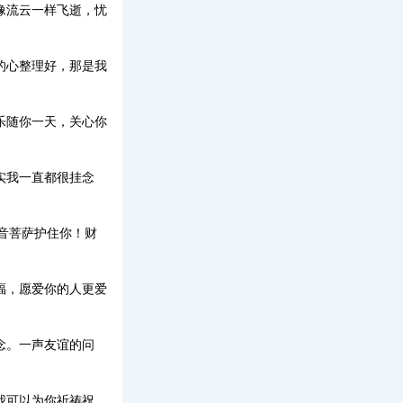
像流云一样飞逝，忧
的心整理好，那是我
乐随你一天，关心你
实我一直都很挂念
音菩萨护住你！财
福，愿爱你的人更爱
念。一声友谊的问
我可以为你祈祷祝