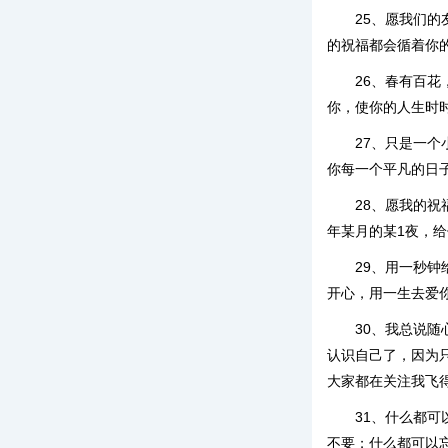
25、愿我们
的祝福都会循着你
26、春有百
你，使你的人生时
27、只是一
你每一个平凡的日
28、愿我的
年某月的某1夜，
29、用一秒
开心，用一生去爱
30、我总说
认识自己了，因为
大家都在关注我飞
31、什么都
不要；什么都可以