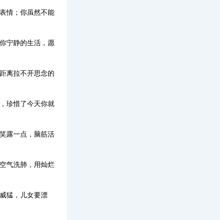
择表情；你虽然不能
在你宁静的生活，愿
，距离拉不开思念的
情，珍惜了今天你就
微笑露一点，脑筋活
的空气洗肺，用灿烂
威猛，儿女要漂