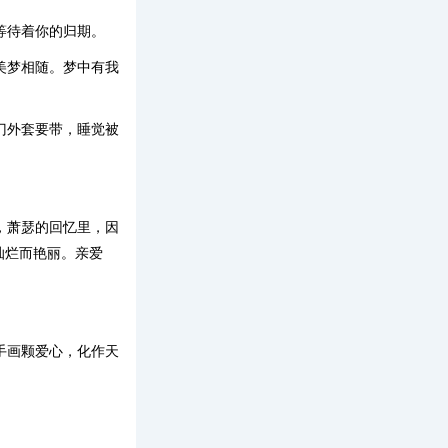
等待着你的归期。
美梦相随。梦中有我
门外套要带，睡觉被
，萧瑟的回忆里，因
灿烂而艳丽。亲爱
手画颗爱心，化作天