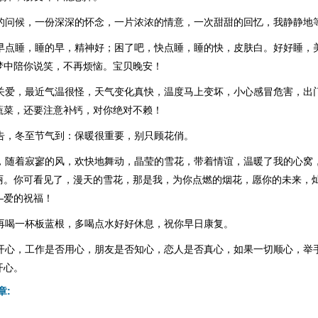
小的问候，一份深深的怀念，一片浓浓的情意，一次甜甜的回忆，我静静地
，早点睡，睡的早，精神好；困了吧，快点睡，睡的快，皮肤白。好好睡，
梦中陪你说笑，不再烦恼。宝贝晚安！
你关爱，最近气温很怪，天气变化真快，温度马上变坏，小心感冒危害，出
蔬菜，还要注意补钙，对你绝对不赖！
报告，冬至节气到：保暖很重要，别只顾花俏。
飞，随着寂寥的风，欢快地舞动，晶莹的雪花，带着情谊，温暖了我的心窝
丽。你可看见了，漫天的雪花，那是我，为你点燃的烟花，愿你的未来，
—爱的祝福！
请再喝一杯板蓝根，多喝点水好好休息，祝你早日康复。
否开心，工作是否用心，朋友是否知心，恋人是否真心，如果一切顺心，举
开心。
章: