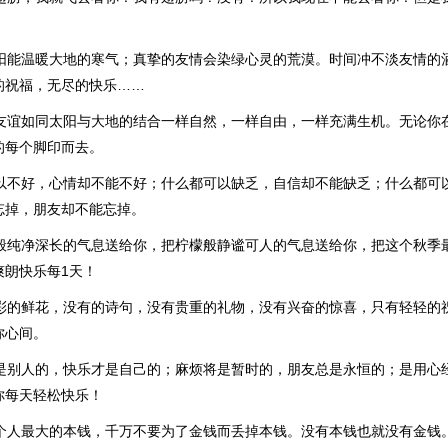
春阳能温暖大地的寒气；真挚的友情会染绿心灵的荒漠。时间冲不淡友情的
的祝福，无尽的快乐……
的友谊如同太阳与大地的结合一样自然，一样自由，一样充满生机。无论你
的每个脚印而去。
可以不好，心情却不能不好；什么都可以缺乏，自信却不能缺乏；什么都可
忘掉，朋友却不能忘掉。
草般纯净深长的气息送给你，把柠檬般静谧可人的气息送给你，把这个秋季
爽朗快乐每1天！
五彩的鲜花，没有的诗句，没有贵重的礼物，没有兴奋的惊喜，只有轻轻的
你心间。
好是别人的，快乐才是自己的；麻烦将是暂时的，朋友总是永恒的；是用心
你每天轻松快乐！
一个人最大的本钱，千万不要为了金钱而丢掉本钱。没有本钱也就没有金钱