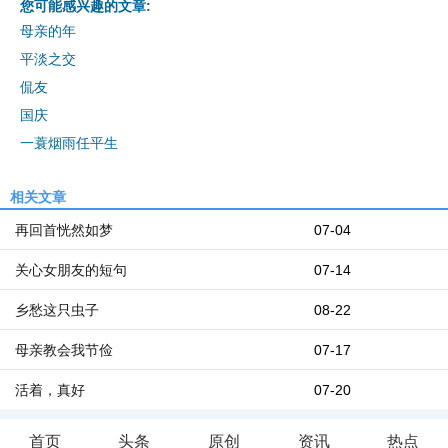
您可能感兴趣的文章:
母亲的年
平淡之交
侃友
国庆
一蓑烟雨任平生
相关文章
再回首恍然如梦
07-04
关心女朋友的短句
07-14
乡愁这只虫子
08-22
母亲教会我节俭
07-17
活着，真好
07-20
首页
头条
原创
资讯
热点