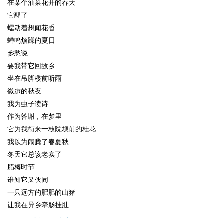
在某个油菜花开的春天
它醒了
蠕动着想闻花香
蝉鸣烦躁的夏日
乡愁说
要我带它回故乡
坐在吊脚楼前听雨
微凉的秋夜
我为虫子读诗
作为答谢，在梦里
它为我衔来一枝院坝前的桂花
我以为闹腾了春夏秋
冬天它总该老实了
腊梅时节
谁知它又伙同
一只远方的肥肥的山猪
让我在异乡牵肠挂肚