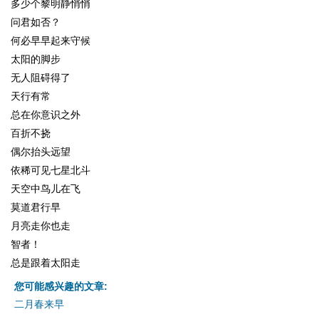
多少个黎明静悄悄
问君如否？
何必早早起来守候
太阳的脚步
无人阻碍得了
天行有常
总在你意识之外
百折不挠
偶尔抬头远望
依稀可见七星北斗
天空中鸟儿在飞
莫道君行早
月亮走你也走
智者！
总是跟着太阳走
您可能感兴趣的文章:
二月春来早