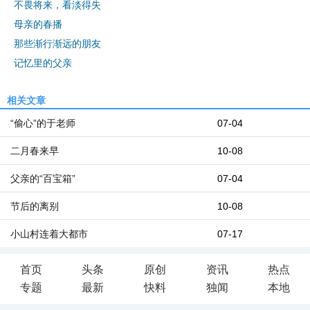
不畏将来，看淡得失
母亲的春播
那些渐行渐远的朋友
记忆里的父亲
相关文章
“偷心”的于老师
07-04
二月春来早
10-08
父亲的“百宝箱”
07-04
节后的离别
10-08
小山村连着大都市
07-17
首页
头条
原创
资讯
热点
专题
最新
快料
独闻
本地