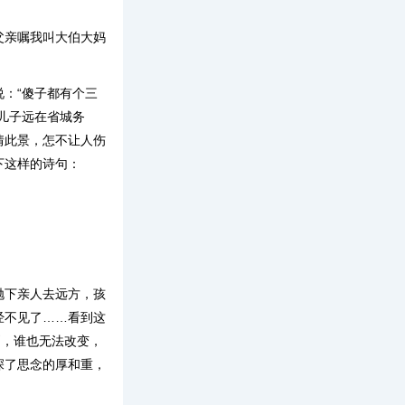
。
父亲嘱我叫大伯大妈
：“傻子都有个三
儿子远在省城务
情此景，怎不让人伤
下这样的诗句：
抛下亲人去远方，孩
经不见了……看到这
则，谁也无法改变，
深了思念的厚和重，