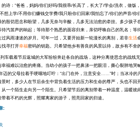
的诗：“爸爸，妈妈/你们好吗/我很乖/长高了，长大了/学会/洗衣，做饭
/不想上学/不用你们赚钱交学费/我只盼你们回家/我怕忘了/你们的声音/你
母的殷切思念和盼望，几多无奈与辛酸，几多无法治愈的牵挂。多少孩子
等待汽笛声的响起；等待那个熟悉的面容归来，亲切呼唤自己的乳名；等
走过风雨凄迷的岁月。可年一过，又要开始新一轮漫长的离别，若非
生活
去找寻打开
幸福
密码的钥匙。只希望他乡有善良的风景以待，故乡有不舍
号”列车载着节后返城的大军纷纷奔赴各自的战场，这种分离使思念的战线
与幸福难以治愈的疼痛。当幼小的孩子一把鼻涕一把眼泪，撕心裂肺地哭喊
当年迈的父母拉着手哽咽地叮咛：“出门在外，注意安全……”时；当冰冷的
情景时，多少人在节后余生中背负着生活的压力和生命的尊严，头也不回
，从一个陌生走向另一个陌生。只希望节后的离别带着一种温度，温暖彼
挂带着不朽的光辉，照耀离家的游子，照亮回家的归途。
章:
失