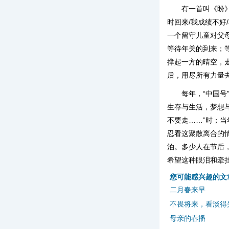
有一首叫《盼》
时回来/我成绩不好
一个留守儿童对父
等待年关的到来；
撑起一方的晴空，
后，用尽所有力量
每年，“中国
生存与生活，梦想
不要走……”时；
忍看这聚散离合的
泊。多少人在节后
希望这种眼泪和牵
您可能感兴趣的文
二月春来早
不畏将来，看淡得
母亲的春播