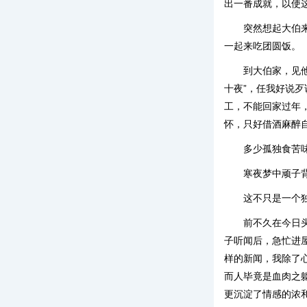
出一番成就，以使
突然想起大伯
一起来吃团圆饭。
到大伯家，见
十夜”，任我好说
工，不能回家过年
怀，只好借酒麻醉
多少孤独食苦
寒夜梦中顽子
这不只是一个
前不久在今日
子听闻后，急忙进
样的新闻，我除了
而人毕竟是血肉之
更沉淀了情感的浓