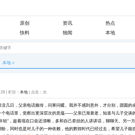
原创
资讯
热点
快料
独闻
本地
本地
>
:29 | 栏目：
本地
| 点击：
次
班没几日，父亲电话频传，问寒问暖。我并不感到意外，才分别，团圆的
一个电话里，觉察出更深层次的意蕴——父亲已渐衰老，知道与儿子交谈
“年轻”，趁着现在口齿还清晰，多和自己牵挂的人讲讲话，聊聊天。另一
期盼，同时也是对儿子的一种依赖，他的辉煌时代已经过去，希望儿子能