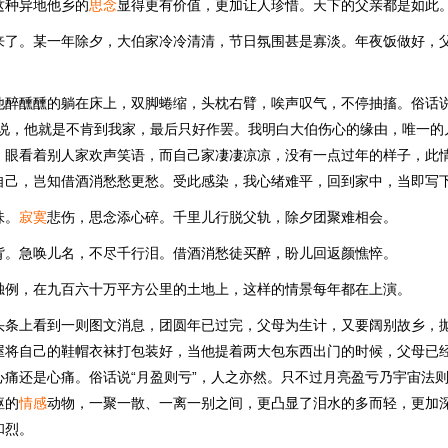
这种异地他乡的
思念
显得更有价值，更加让人珍惜。天下的父亲都是如此
来了。某一年除夕，大伯家冷冷清清，节日氛围甚是寡淡。年夜饭做好，
他醉醺醺的躺在床上，双脚蜷缩，头枕右臂，唉声叹气，不停抽搐。俗话说
歹说，他就是不肯到我家，最后只好作罢。我明白大伯伤心的缘由，唯一的
，眼看着别人家欢声笑语，而自己家凄凄凉凉，没有一点过年的样子，此
自己，岂知借酒消愁愁更愁。受此感染，我心绪难平，回到家中，当即写
味。
寂寞
悲伤，思念添心碎。千里儿行脱父轨，除夕团聚难相会。
背。急唤儿名，不尽千行泪。借酒消愁徒买醉，盼儿回返颜憔悴。
独例，在九百六十万平方公里的土地上，这样的情景每年都在上演。
头条上看到一则图文消息，团圆年已过完，父母为生计，又要阔别故乡，
屋将自己的鞋帽衣袜打包装好，当他提着两大包东西出门的时候，父母已
心痛还是心痛。俗话说“月盈则亏”，人之亦然。只不过月亮盈亏乃宇宙法
躯的
情感
动物，一聚一散、一离一别之间，更凸显了泪水的多而轻，更加
和烈。