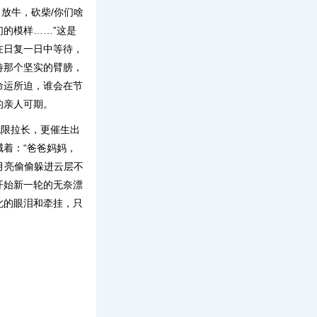
，放牛，砍柴/你们啥
们的模样……”这是
在日复一日中等待，
待那个坚实的臂膀，
命运所迫，谁会在节
的亲人可期。
无限拉长，更催生出
着：“爸爸妈妈，
月亮偷偷躲进云层不
开始新一轮的无奈漂
此的眼泪和牵挂，只