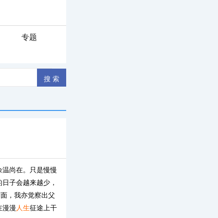
专题
余温尚在。只是慢慢
的日子会越来越少，
方面，我亦觉察出父
在漫漫
人生
征途上干