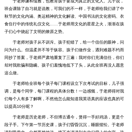
于老师谦和儒雅，也教育孩子要成为真正的文化人。儿子说，
班会课除了自习就是说教，可我们的不一样，于老师给我们讲了中
秋节的文化内涵、奥运精神的文化解读、中国书法的文化密码、衣
食住行中的传统礼仪文化……于老师用文化的星星之火，渐渐在孩
子们心中烧起了文明的燎原之势。
于老师对孩子从不训斥。孩子犯错了，给一个信任的眼神，问
问为什么。但温柔并不等于纵容。孩子们做作业，遇到难题不约而
同抄了答案，于老师严肃地重复了三遍：我对你们充满信任，你们
却对我欺骗和隐瞒。孩子们羞愧地低下了头，从此全班再没人愿意
这么做。
于老师给全班每个孩子每门课程设立下次考试的目标，儿子强
调，是每个同学，每门课程的具体分数！一边感慨，于老师得对我
们每个人有多了解啊，不然他怎么能知道我英语真的应该也真的可
以提高10分呢？
于老师是历史老师，不但博古通今，煲得一手好鸡汤，更是个
段子手。下午第一节历史课，孩子们昏昏沉沉，睡眼惺忪。于老师