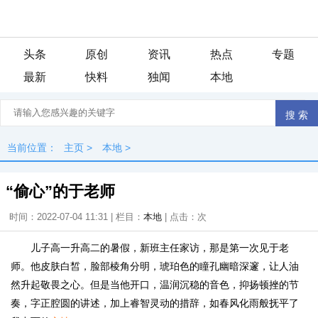
头条
原创
资讯
热点
专题
最新
快料
独闻
本地
当前位置：
主页
>
本地
>
“偷心”的于老师
时间：2022-07-04 11:31 | 栏目：
本地
| 点击：
次
儿子高一升高二的暑假，新班主任家访，那是第一次见于老
师。他皮肤白皙，脸部棱角分明，琥珀色的瞳孔幽暗深邃，让人油
然升起敬畏之心。但是当他开口，温润沉稳的音色，抑扬顿挫的节
奏，字正腔圆的讲述，加上睿智灵动的措辞，如春风化雨般抚平了