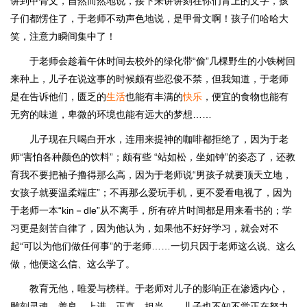
讲到甲骨文，自然而然地说，接下来讲讲刻在你们背上的文字，孩
子们都愣住了，于老师不动声色地说，是甲骨文啊！孩子们哈哈大
笑，注意力瞬间集中了！
于老师会趁着午休时间去校外的绿化带“偷”几棵野生的小铁树回
来种上，儿子在说这事的时候颇有些忍俊不禁，但我知道，于老师
是在告诉他们，匮乏的
生活
也能有丰满的
快乐
，便宜的食物也能有
无穷的味道，卑微的环境也能有远大的梦想……
儿子现在只喝白开水，连用来提神的咖啡都拒绝了，因为于老
师“害怕各种颜色的饮料”；颇有些 “站如松，坐如钟”的姿态了，还教
育我不要把袖子撸得那么高，因为于老师说“男孩子就要顶天立地，
女孩子就要温柔端庄”；不再那么爱玩手机，更不爱看电视了，因为
于老师一本“kin－dle”从不离手，所有碎片时间都是用来看书的；学
习更是刻苦自律了，因为他认为，如果他不好好学习，就会对不
起“可以为他们做任何事”的于老师……一切只因于老师这么说、这么
做，他便这么信、这么学了。
教育无他，唯爱与榜样。于老师对儿子的影响正在渗透内心，
雕刻灵魂。善良，上进，正直，担当……儿子也不知不觉正在努力