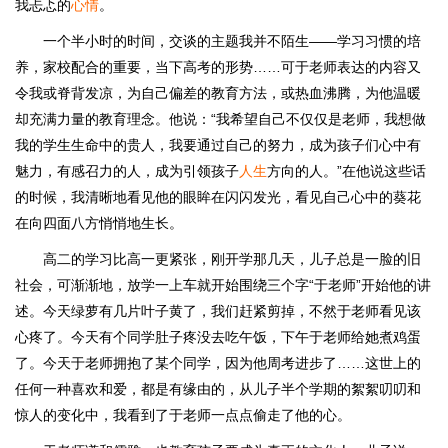
我忐忑的
心情
。
一个半小时的时间，交谈的主题我并不陌生——学习习惯的培
养，家校配合的重要，当下高考的形势……可于老师表达的内容又
令我或脊背发凉，为自己偏差的教育方法，或热血沸腾，为他温暖
却充满力量的教育理念。他说：“我希望自己不仅仅是老师，我想做
我的学生生命中的贵人，我要通过自己的努力，成为孩子们心中有
魅力，有感召力的人，成为引领孩子
人生
方向的人。”在他说这些话
的时候，我清晰地看见他的眼眸在闪闪发光，看见自己心中的葵花
在向四面八方悄悄地生长。
高二的学习比高一更紧张，刚开学那几天，儿子总是一脸的旧
社会，可渐渐地，放学一上车就开始围绕三个字“于老师”开始他的讲
述。今天绿萝有几片叶子黄了，我们赶紧剪掉，不然于老师看见该
心疼了。今天有个同学肚子疼没去吃午饭，下午于老师给她煮鸡蛋
了。今天于老师拥抱了某个同学，因为他周考进步了……这世上的
任何一种喜欢和爱，都是有缘由的，从儿子半个学期的絮絮叨叨和
惊人的变化中，我看到了于老师一点点偷走了他的心。