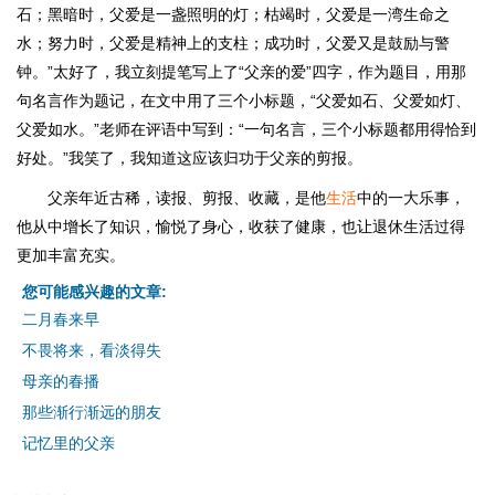
石；黑暗时，父爱是一盏照明的灯；枯竭时，父爱是一湾生命之
水；努力时，父爱是精神上的支柱；成功时，父爱又是鼓励与警
钟。”太好了，我立刻提笔写上了“父亲的爱”四字，作为题目，用那
句名言作为题记，在文中用了三个小标题，“父爱如石、父爱如灯、
父爱如水。”老师在评语中写到：“一句名言，三个小标题都用得恰到
好处。”我笑了，我知道这应该归功于父亲的剪报。
父亲年近古稀，读报、剪报、收藏，是他
生活
中的一大乐事，
他从中增长了知识，愉悦了身心，收获了健康，也让退休生活过得
更加丰富充实。
您可能感兴趣的文章:
二月春来早
不畏将来，看淡得失
母亲的春播
那些渐行渐远的朋友
记忆里的父亲