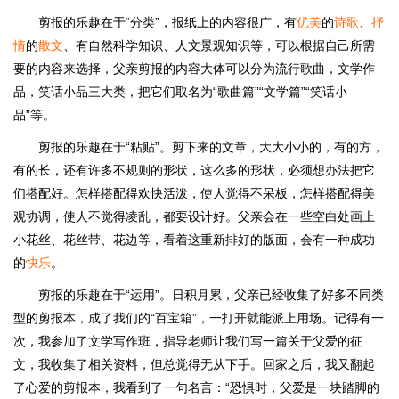
剪报的乐趣在于“分类”，报纸上的内容很广，有
优美
的
诗歌
、
抒
情
的
散文
、有自然科学知识、人文景观知识等，可以根据自己所需
要的内容来选择，父亲剪报的内容大体可以分为流行歌曲，文学作
品，笑话小品三大类，把它们取名为“歌曲篇”“文学篇”“笑话小
品”等。
剪报的乐趣在于“粘贴”。剪下来的文章，大大小小的，有的方，
有的长，还有许多不规则的形状，这么多的形状，必须想办法把它
们搭配好。怎样搭配得欢快活泼，使人觉得不呆板，怎样搭配得美
观协调，使人不觉得凌乱，都要设计好。父亲会在一些空白处画上
小花丝、花丝带、花边等，看着这重新排好的版面，会有一种成功
的
快乐
。
剪报的乐趣在于“运用”。日积月累，父亲已经收集了好多不同类
型的剪报本，成了我们的“百宝箱”，一打开就能派上用场。记得有一
次，我参加了文学写作班，指导老师让我们写一篇关于父爱的征
文，我收集了相关资料，但总觉得无从下手。回家之后，我又翻起
了心爱的剪报本，我看到了一句名言：“恐惧时，父爱是一块踏脚的