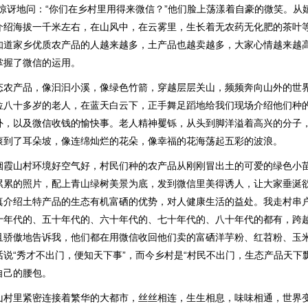
我惊讶地问：“你们在乡村里用得来微信？”他们脸上荡漾着自豪的微笑。从
介绍海拔一千米左右，在山风中，在云雾里，生长着无农药无化肥的茶叶
知道家乡优质农产品的人越来越多，土产品也越卖越多，大家心情越来越
掌握了微信的运用。
态农产品，像汩汩小溪，像绿色竹箭，穿越层层关山，频频奔向山外的世
位八十多岁的老人，在蓝天白云下，正手舞足蹈地给我们现场介绍他们种
外，以及微信收钱的愉快事。老人精神矍铄，从头到脚洋溢着高兴的分子
滚到了耳朵坡，像连绵灿烂的花朵，像幸福的花海荡起五彩的波浪。
烟霞山村环境好空气好，村民们种的农产品从刚刚冒出土的可爱的绿色小
累累的照片，配上青山绿树美景为底，发到微信里美得诱人，让大家垂涎
真介绍土特产品的生态有机富硒的优势，对人健康生活的益处。我走村串
十年代的、五十年代的、六十年代的、七十年代的、八十年代的都有，跨
且骄傲地告诉我，他们都在用微信收回他们卖的富硒洋芋粉、红苕粉、玉
说“秀才不出门，便知天下事”，而今乡村是“村民不出门，生态产品天下
自己的腰包。
山村里紧密连接着繁华的大都市，丝丝相连，生生相息，味味相通，世界