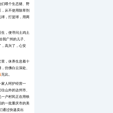
他们喂个生态猪、野
旺，从不使用除草剂
毛球，打篮球，用两
。
而生，便寻问土鸡土
给我广州的儿子、
了，高兴了，心安
峦里，休养生息着十
腾，仿佛白云深处、
福
无比。
一家人呵护经营一
卖往山外的达州市、
见一户村民正在用铁
闲的一批重庆市的美
们通过快递卖出