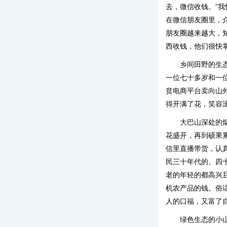
去，微信收钱。”
在微信朋友圈里，
朋友圈越来越大，
西收钱，他们很快
乡间田野的生
一位七十多岁和一
贫电商平台卖向山
得开满了花，笑容
大巴山深处的
花盛开，再到硕果
信里直播带货，认
民三十年代的、四
老的年轻的都高兴
机农产品的钱。俗话
人的口福，又富了
绿色生态的小