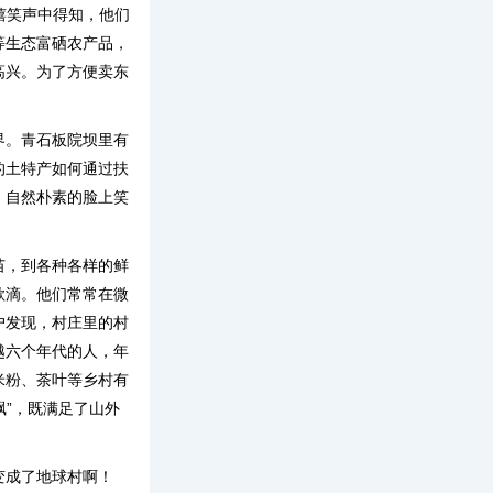
嬉笑声中得知，他们
等生态富硒农产品，
高兴。为了方便卖东
界。青石板院坝里有
的土特产如何通过扶
，自然朴素的脸上笑
苗，到各种各样的鲜
欲滴。他们常常在微
户发现，村庄里的村
越六个年代的人，年
米粉、茶叶等乡村有
飘”，既满足了山外
变成了地球村啊！