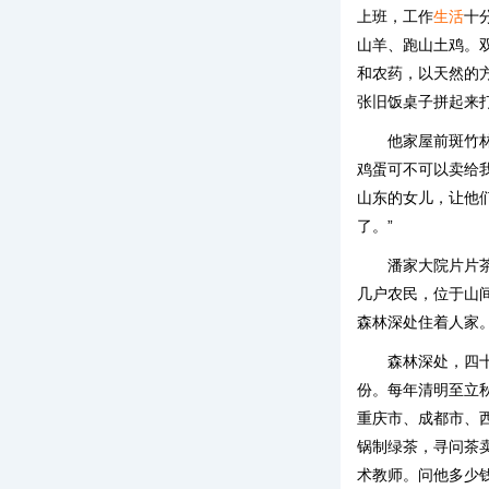
上班，工作
生活
十
山羊、跑山土鸡。
和农药，以天然的
张旧饭桌子拼起来
他家屋前斑竹
鸡蛋可不可以卖给
山东的女儿，让他
了。”
潘家大院片片
几户农民，位于山
森林深处住着人家
森林深处，四
份。每年清明至立
重庆市、成都市、
锅制绿茶，寻问茶
术教师。问他多少