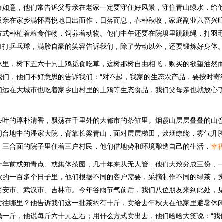
分如意，他们常告诉父母亲在老家一定要守住好风景，守住青山绿水，给
双亲在家乡满怀喜悦地日出而作，日落而息，春种秋收，家庭副业六畜兴
方式种植着粮食作物，饲养着动物。他们中午还要在院坝里跳跳绳，打羽
打打乒乓球，满脸自豪的笑容告诉我们，除了劳动以外，还要锻炼好身体
林里，树下五六十只土鸡觅食吃草，这树那树自由相飞，购买的欲望油然
我们，他们不好意思的告诉我们：“对不起，我家的生态农产品，要按时寄
们远在大城市也吃着家乡山村里的土鸡等生态食品，我们父母亲也就放心
茶叶的淳朴清香，飘荡在千里外的大都市的茶缸里。烟霞山层层叠叠的山
间台地中的潘家大院，背靠长梁青山，面对层层梯田，炊烟缭绕，雾气升
。三合面的院子里住着三户村民，他们借地势和环境酿造自己的生活，
幸
十年前或知青点、或集体茶园，几十年来从无人管，他们大致分成三份，
秋的一百多个日子里，他们根据不同的客户需要，采摘制作不同的绿茶，
西安市、武汉市、吉林市。今年谷雨节气前后，我们八位朋友来到此处，
卖往哪里？他告诉我们这一批茶约有十斤，卖给去年秋天在他家里避暑休
钱一斤，他说每斤六十元左右；用什么方式卖出去，他们哈哈大笑说：“我