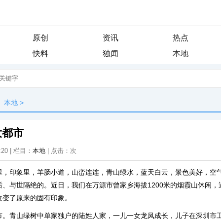
原创
资讯
热点
快料
独闻
本地
本地
>
大都市
:20 | 栏目：
本地
| 点击：
次
里，印象里，羊肠小道，山峦连连，青山绿水，蓝天白云，景色美好，空
后、与世隔绝的。近日，我们在万源市曾家乡海拔1200米的烟霞山休闲，
改变了原来的固有印象。
市。青山绿树中单家独户的陆姓人家，一儿一女龙凤成长，儿子在深圳市