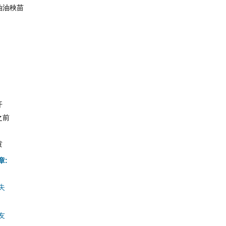
油油秧苗
开
之前
黄
章:
失
友