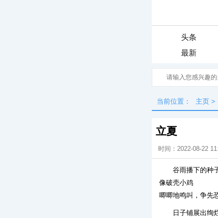
头条
最新
当前位置：
主页
>
立夏
时间：2022-08-22 11
谷雨播下的种
像破壳小鸡
唧唧地鸣叫，争先
日子铺展出绚